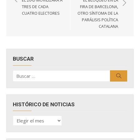
EL 20-D MOVILIZARÁ A
EL BLOQUEO EN LA
entradas
TRES DE CADA
FIRA DE BARCELONA,
CUATRO ELECTORES
OTRO SÍNTOMA DE LA
PARÁLISIS POLÍTICA
CATALANA
BUSCAR
Buscar
Buscar
por:
HISTÓRICO DE NOTICIAS
HISTÓRICO
DE
NOTICIAS