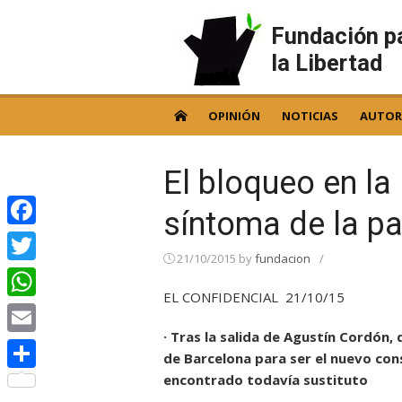
Skip
to
Fundación p
content
la Libertad
OPINIÓN
NOTICIAS
AUTOR
El bloqueo en la 
síntoma de la par
Facebook
21/10/2015
by
fundacion
/
Twitter
EL CONFIDENCIAL 21/10/15
WhatsApp
· Tras la salida de Agustín Cordón,
Email
de Barcelona para ser el nuevo con
encontrado todavía sustituto
Compartir