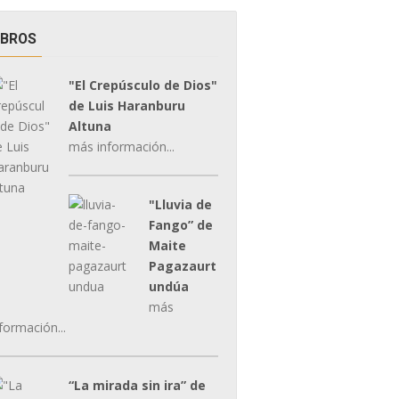
IBROS
"El Crepúsculo de Dios"
de Luis Haranburu
Altuna
más información...
"Lluvia de
Fango” de
Maite
Pagazaurt
undúa
más
formación...
“La mirada sin ira” de