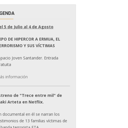
GENDA
el 5 de Julio al 4 de Agosto
XPO DE HIPERCOR A ERMUA, EL
ERRORISMO Y SUS VÍCTIMAS
spacio Joven Santander. Entrada
atuita
ás información
streno de "Trece entre mil" de
ñaki Arteta en Netflix.
n documental en él se narran los
estimonios de 13 familias víctimas de
 banda terrorista ETA.