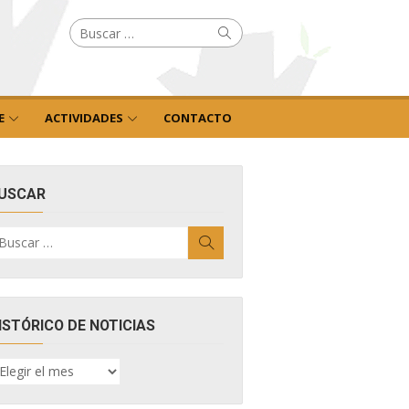
Buscar
Buscar
por:
E
ACTIVIDADES
CONTACTO
USCAR
uscar
Buscar
r:
ISTÓRICO DE NOTICIAS
ISTÓRICO
E
OTICIAS