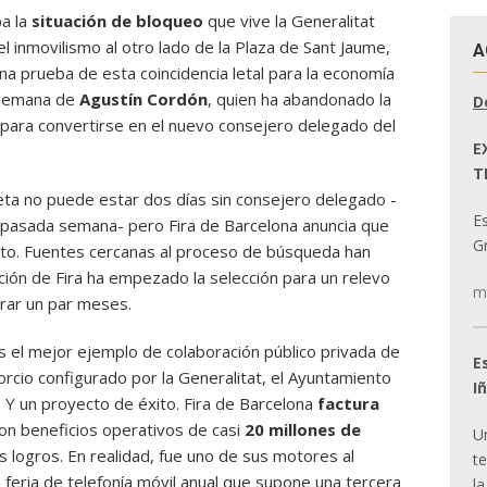
pa la
situación de bloqueo
que vive la Generalitat
l inmovilismo al otro lado de la Plaza de Sant Jaume,
A
Una prueba de esta coincidencia letal para la economía
a semana de
Agustín Cordón
, quien ha abandonado la
D
 para convertirse en el nuevo consejero delegado del
E
T
Zeta no puede estar dos días sin consejero delegado -
E
la pasada semana- pero Fira de Barcelona anuncia que
Gr
uto. Fuentes cercanas al proceso de búsqueda han
ción de Fira ha empezado la selección para un relevo
m
rar un par meses.
s el mejor ejemplo de colaboración público privada de
E
rcio configurado por la Generalitat, el Ayuntamiento
I
 Y un proyecto de éxito. Fira de Barcelona
factura
on beneficios operativos de casi
20 millones de
U
 logros. En realidad, fue uno de sus motores al
t
 feria de telefonía móvil anual que supone una tercera
la