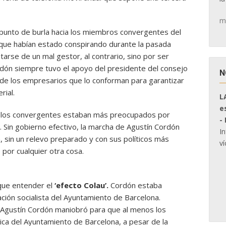
m
punto de burla hacia los miembros convergentes del
 que habían estado conspirando durante la pasada
atarse de un mal gestor, al contrario, sino por ser
ordón siempre tuvo el apoyo del presidente del consejo
N
y de los empresarios que lo conforman para garantizar
rial.
L
e
o los convergentes estaban más preocupados por
-
ra. Sin gobierno efectivo, la marcha de Agustín Cordón
I
a, sin un relevo preparado y con sus políticos más
ví
por cualquier otra cosa.
que entender el
‘efecto Colau’.
Cordón estaba
ación socialista del Ayuntamiento de Barcelona.
 Agustín Cordón maniobró para que al menos los
ica del Ayuntamiento de Barcelona, a pesar de la