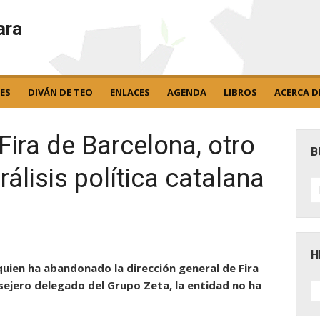
ara
ES
DIVÁN DE TEO
ENLACES
AGENDA
LIBROS
ACERCA D
Fira de Barcelona, otro
B
álisis política catalana
B
po
H
 quien ha abandonado la dirección general de Fira
H
sejero delegado del Grupo Zeta, la entidad no ha
D
N