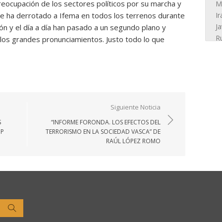
 preocupación de los sectores políticos por su marcha y
que ha derrotado a Ifema en todos los terrenos durante
ón y el día a día han pasado a un segundo plano y
y los grandes pronunciamientos. Justo todo lo que
Siguiente Noticia
S
“INFORME FORONDA. LOS EFECTOS DEL
UP
TERRORISMO EN LA SOCIEDAD VASCA” DE
RAÚL LÓPEZ ROMO
Buscar