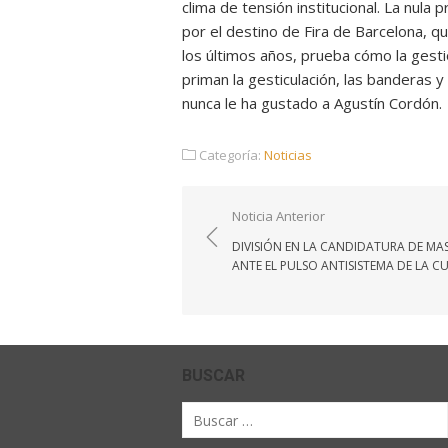
clima de tensión institucional. La nula
por el destino de Fira de Barcelona, 
los últimos años, prueba cómo la gesti
priman la gesticulación, las banderas 
nunca le ha gustado a Agustín Cordón.
Categoría:
Noticias
Navegación
Noticia Anterior
de
DIVISIÓN EN LA CANDIDATURA DE MA
entradas
ANTE EL PULSO ANTISISTEMA DE LA C
BUSCAR
Buscar
por: