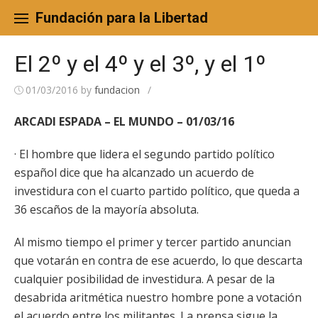
Skip
to
Fundación para la Libertad
content
El 2º y el 4º y el 3º, y el 1º
01/03/2016
by
fundacion
/
ARCADI ESPADA – EL MUNDO – 01/03/16
· El hombre que lidera el segundo partido político
español dice que ha alcanzado un acuerdo de
investidura con el cuarto partido político, que queda a
36 escaños de la mayoría absoluta.
Al mismo tiempo el primer y tercer partido anuncian
que votarán en contra de ese acuerdo, lo que descarta
cualquier posibilidad de investidura. A pesar de la
desabrida aritmética nuestro hombre pone a votación
el acuerdo entre los militantes. La prensa sigue la