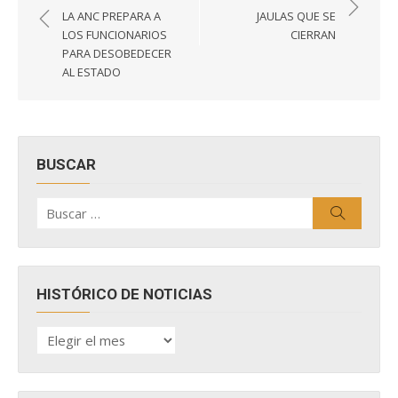
de
LA ANC PREPARA A
JAULAS QUE SE
entradas
LOS FUNCIONARIOS
CIERRAN
PARA DESOBEDECER
AL ESTADO
BUSCAR
Buscar
Buscar
por:
HISTÓRICO DE NOTICIAS
HISTÓRICO
DE
NOTICIAS