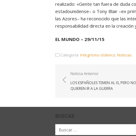
realizado: «Gente tan fuera de duda co
estadounidense– o Tony Blair –ex prime
las Azores– ha reconocido que las inte
responsabilidad directa en la creación
EL MUNDO – 29/11/15
Categoría:
Integrismo islámico
,
Noticias
Navegación
Noticia Anterior
de
LOS ESPAÑOLES TEMEN AL IS, PERO N
entradas
QUIEREN IR A LA GUERRA
BUSCAR
Buscar
por: