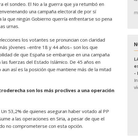
ra el sondeo. El No a la guerra que ya retumbó en
 envenenando una campaña electoral de por sí
m
a la que ningún Gobierno querría enfrentarse so pena
las urnas.
lecciones los votantes se pronuncian con claridad
N
ás jóvenes –entre 18 y 44 años– son los que
ibilidad de que España se embarque en una campaña
L
 las fuerzas del Estado Islámico. De 45 años en
e
 aun así es la posición que mantiene más de la mitad
-
I
ví
troderecha son los más proclives a una operación
a. Un 53,2% de quienes aseguran haber votado al PP
ume a las operaciones en Siria, a pesar de que el
ido no comprometerse con esta opción.