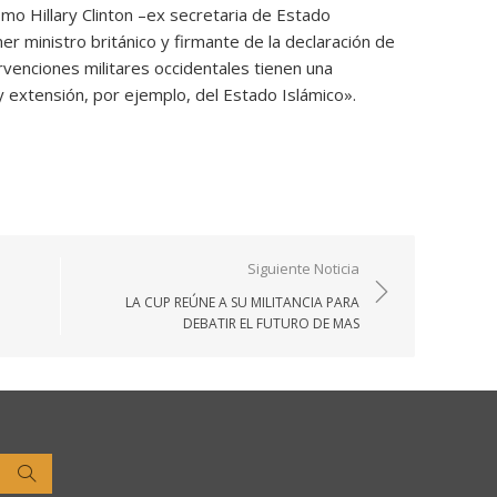
mo Hillary Clinton –ex secretaria de Estado
r ministro británico y firmante de la declaración de
rvenciones militares occidentales tienen una
 y extensión, por ejemplo, del Estado Islámico».
Siguiente Noticia
O
LA CUP REÚNE A SU MILITANCIA PARA
DEBATIR EL FUTURO DE MAS
Buscar