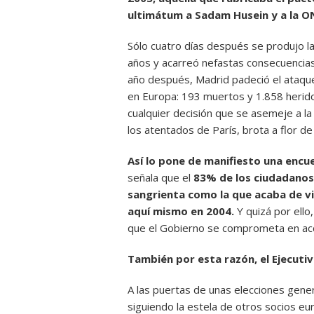
ultimátum a Sadam Husein y a la ON
Sólo cuatro días después se produjo la
años y acarreó nefastas consecuencia
año después, Madrid padeció el ataque
en Europa: 193 muertos y 1.858 herido
cualquier decisión que se asemeje a la
los atentados de París, brota a flor de 
Así lo pone de manifiesto una enc
señala que el
83% de los ciudadanos 
sangrienta como la que acaba de viv
aquí mismo en 2004.
Y quizá por ello
que el Gobierno se comprometa en accio
También por esta razón, el Ejecutiv
A las puertas de unas elecciones gener
siguiendo la estela de otros socios e