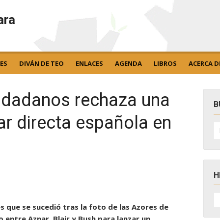
ara
ES
DIVÁN DE TEO
ENLACES
AGENDA
LIBROS
ACERCA D
iudadanos rechaza una
B
tar directa española en
B
po
H
H
D
s que se sucedió tras la foto de las Azores de
N
o entre Aznar, Blair y Bush para lanzar un