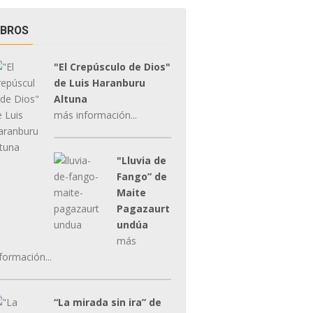
IBROS
"El Crepúsculo de Dios"
de Luis Haranburu
Altuna
más información...
"Lluvia de
Fango” de
Maite
Pagazaurt
undúa
más
formación...
“La mirada sin ira” de