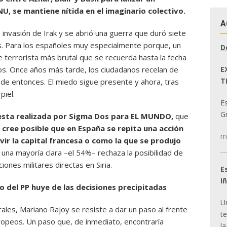
U, se mantiene nítida en el imaginario colectivo.
A
 invasión de Irak y se abrió una guerra que duró siete
s. Para los españoles muy especialmente porque, un
D
 terrorista más brutal que se recuerda hasta la fecha
E
s. Once años más tarde, los ciudadanos recelan de
T
 de entonces. El miedo sigue presente y ahora, tras
piel.
E
Gr
uesta realizada por Sigma Dos para EL MUNDO,
que
cree posible que en España se repita una acción
m
ir la capital francesa o como la que se produjo
, una mayoría clara –el 54%– rechaza la posibilidad de
nes militares directas en Siria.
E
I
o del PP huye de las decisiones precipitadas
U
ales, Mariano Rajoy se resiste a dar un paso al frente
t
uropeos. Un paso que, de inmediato, encontraría
la