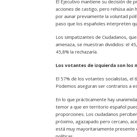
El Ejecutivo mantiene su decisión de p
acciones de castigo, pero rehúsa aún h
por aunar previamente la voluntad polít
paso que los españoles interpreten q
Los simpatizantes de Ciudadanos, que 
amenaza, se muestran divididos: el 45,3
45,8% la rechazaría.
Los votantes de izquierda son los 
El 57% de los votantes socialistas, el
Podemos aseguran ser contrarios a es
En lo que prácticamente hay unanimidad
temor a que en territorio español p
proporciones. Los ciudadanos perciben
próximo, agazapado pero cercano, acech
está muy mayoritariamente presente en
políticas.