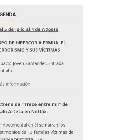
GENDA
el 5 de Julio al 4 de Agosto
XPO DE HIPERCOR A ERMUA, EL
ERRORISMO Y SUS VÍCTIMAS
spacio Joven Santander. Entrada
atuita
ás información
streno de "Trece entre mil" de
ñaki Arteta en Netflix.
n documental en él se narran los
estimonios de 13 familias víctimas de
 banda terrorista ETA.