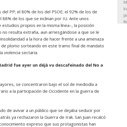
s del PP; el 80% de los del PSOE; el 92% de los de
l 88% de los que se inclinan por IU. Ante unos
 estudios propios en la misma línea–, la posición
 no resulta extraña, aun arriesgándose a que se le
 insolidaridad a la hora de hacer frente a una amenaza
es de plomo sorteando en este tramo final de mandato
a violencia sectaria.
Madrid fue ayer un déjà vu descafeinado del No a
yores, se concentraron bajo el sol de mediodía a
rario a la participación de Occidente en la guerra de
gado de avivar a un público que se dejaba seducir por
atrás ya rechazaron la Guerra de Irak. San Juan recalcó
reconocimiento expreso que sus protagonistas han