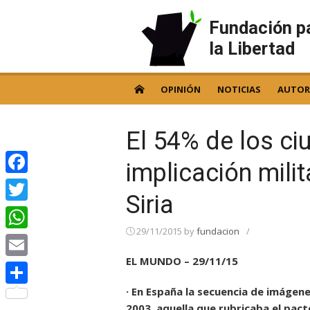
Skip
to
Fundación p
content
la Libertad
OPINIÓN
NOTICIAS
AUTOR
El 54% de los c
implicación mili
Facebook
Siria
Twitter
29/11/2015
by
fundacion
/
WhatsApp
EL MUNDO – 29/11/15
Email
· En España la secuencia de imágene
Compartir
2003, aquella que rubricaba el pact