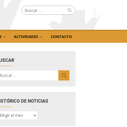
Buscar
Buscar
por:
E
ACTIVIDADES
CONTACTO
USCAR
uscar
Buscar
r:
ISTÓRICO DE NOTICIAS
ISTÓRICO
E
OTICIAS