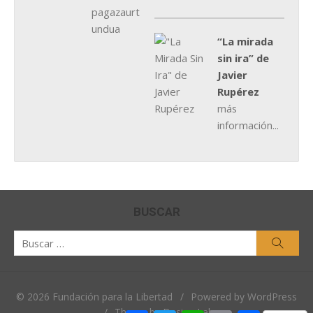
“La mirada
sin ira” de
Javier
Rupérez
más
información...
BUSCAR
Buscar
Busca
por:
© 2026 Fundación para la Libertad
/
Powered by WordPress
/
Theme by Design Lab