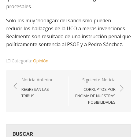
procesales.
Solo los muy ‘hooligan’ del sanchismo pueden
reducir los hallazgos de la UCO a meras invenciones.
Realmente son resultado de una instrucción penal que
políticamente sentencia al PSOE y a Pedro Sánchez.
Categoría:
Opinión
Navegación
Noticia Anterior
Siguiente Noticia
de
REGRESAN LAS
CORRUPTOS POR
entradas
TRIBUS
ENCIMA DE NUESTRAS
POSIBILIDADES
BUSCAR