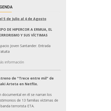
GENDA
el 5 de Julio al 4 de Agosto
XPO DE HIPERCOR A ERMUA, EL
ERRORISMO Y SUS VÍCTIMAS
spacio Joven Santander. Entrada
atuita
ás información
streno de "Trece entre mil" de
ñaki Arteta en Netflix.
n documental en él se narran los
estimonios de 13 familias víctimas de
 banda terrorista ETA.