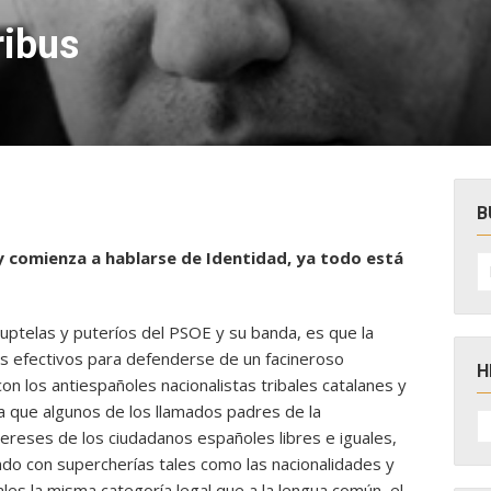
ribus
B
r y comienza a hablarse de Identidad, ya todo está
B
po
ruptelas y puteríos del PSOE y su banda, es que la
 efectivos para defenderse de un facineroso
H
 con los antiespañoles nacionalistas tribales catalanes y
a que algunos de los llamados padres de la
H
D
tereses de los ciudadanos españoles libres e iguales,
N
ndo con supercherías tales como las nacionalidades y
es la misma categoría legal que a la lengua común, el