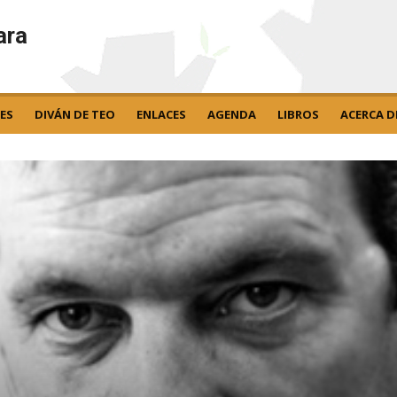
ara
ES
DIVÁN DE TEO
ENLACES
AGENDA
LIBROS
ACERCA D