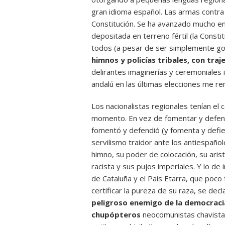
gran idioma español. Las armas contra 
Constitución. Se ha avanzado mucho en 
depositada en terreno fértil (la Const
todos (a pesar de ser simplemente g
himnos y policías tribales, con traj
delirantes imaginerías y ceremoniales i
andalú en las últimas elecciones me re
Los nacionalistas regionales tenían e
momento. En vez de fomentar y defende
fomentó y defendió (y fomenta y defien
servilismo traidor ante los antiespaño
himno, su poder de colocación, su arist
racista y sus pujos imperiales. Y lo de 
de Cataluña y el País Etarra, que poco 
certificar la pureza de su raza, se de
peligroso enemigo de la democracia
chupópteros
neocomunistas chavistas