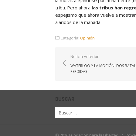
la moral, alejándose paulatinamente (
tribu. Pero ahora
las tribus han regr
espejismo que ahora vuelve a mostrar 
alaridos de la manada.
Categoría:
Opinión
Navegación
Noticia Anterior
de
WATERLOO Y LA MOCIÓN: DOS BATAL
entradas
PERDIDAS
BUSCAR
Buscar
por:
© 2026 Fundación para la Libertad
/
Powe