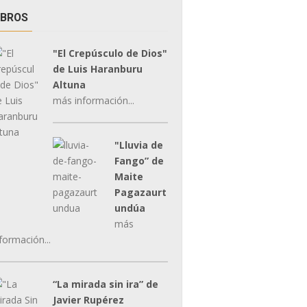
IBROS
"El Crepúsculo de Dios"
de Luis Haranburu
Altuna
más información...
"Lluvia de
Fango” de
Maite
Pagazaurt
undúa
más
formación...
“La mirada sin ira” de
Javier Rupérez