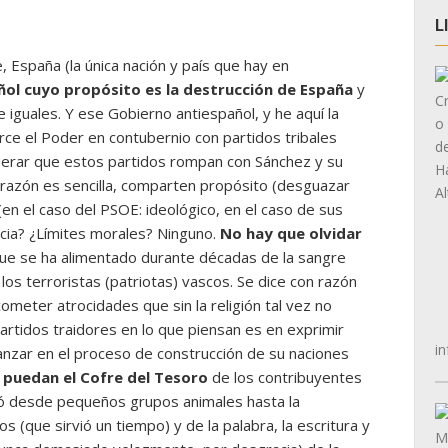
L
, España (la única nación y país que hay en
ñol cuyo propósito es la destrucción de España
y
e iguales. Y ese Gobierno antiespañol, y he aquí la
rce el Poder en contubernio con partidos tribales
perar que estos partidos rompan con Sánchez y su
a razón es sencilla, comparten propósito (desguazar
en el caso del PSOE: ideológico, en el caso de sus
encia? ¿Límites morales? Ninguno.
No hay que olvidar
ue se ha alimentado durante décadas de la sangre
los terroristas (patriotas) vascos. Se dice con razón
ometer atrocidades que sin la religión tal vez no
artidos traidores en lo que piensan es en exprimir
in
nzar en el proceso de construcción de su naciones
 puedan el Cofre del Tesoro
de los contribuyentes
zó desde pequeños grupos animales hasta la
ios (que sirvió un tiempo) y de la palabra, la escritura y