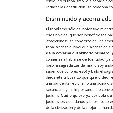
estilo, es el tribalismo; y la cobardía
redacta la Constitución, se relaciona co
Disminuido y acorralado
El tribalismo sólo es inofensivo mientr
esos niveles, que son beneficiosos para
“tradiciones”, se convierte en una amen
tribal alcanza el nivel que alcanza en 
de la caverna autoritaria primero, 
comienza a hablarse de Identidad, ya 
bailo la sagrada
zandanga
, o soy anda
saber qué coño es eso) y bailo el sag
diecisiete tribus). Lo que quiero decir
una banderita regional, o una boina o 
secundaria y sin importancia, se convi
jodidos.
Nadie quiere ya ser cola de
jodidos los ciudadanos y sobre todo e
de la civilización y de la mejor human