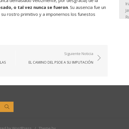
nunca demasiado velozmente, por desgracia) de la
esado, o tal vez nunca se fueron
. Su ausencia fue un
su rostro primitivo y a imponernos los funestos
Siguiente Noticia
LAS
EL CAMINO DEL PSOE A SU IMPUTACIÓN
Buscar
red by WordPress
/
Theme by