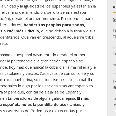
la unidad y la igualdad de los españoles ya están en la
A
el camino de la rendición, pero la semilla estaba
itución), desde el primer momento. Presidencias para
D
obernadores)
banderitas propias para todos,
E
es a cuál más ridículo
, que se deben a la tribu y a sus
T
dentitarios. Que van en crescendo, al aquelarre tribal
mito.
E
Gr
l camino antiespañol pavimentado desde el primer
r la pertenencia a la gran nación española se
m
de, hoy más que nunca) la cobardía, la marrullería y el
les catalanes y vascos. Cada cacique con su corte y su
ocracia pueblerina, su nacionalismo rancio, su babilla
E
imperiales lo digo por los nacionalistas antiespañoles
I
falta para que, con tal de alejarse de España y
claren Emperadores de alguna galaxia lejana.
El más
U
 española no es la pandilla de atorrantes y
t
 y castristas de Podemos y excrecencias por el
la