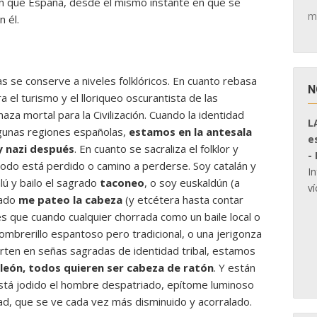
 con que España, desde el mismo instante en que se
m
n él.
as se conserve a niveles folklóricos. En cuanto rebasa
N
 el turismo y el lloriqueo oscurantista de las
aza mortal para la Civilización. Cuando la identidad
L
algunas regiones españolas,
estamos en la antesala
e
y nazi después
. En cuanto se sacraliza el folklor y
-
todo está perdido o camino a perderse. Soy catalán y
I
lú y bailo el sagrado
taconeo
, o soy euskaldún (a
ví
rado
me pateo la cabeza
(y etcétera hasta contar
 es que cuando cualquier chorrada como un baile local o
sombrerillo espantoso pero tradicional, o una jerigonza
erten en señas sagradas de identidad tribal, estamos
 león, todos quieren ser cabeza de ratón
. Y están
stá jodido el hombre despatriado, epítome luminoso
idad, que se ve cada vez más disminuido y acorralado.