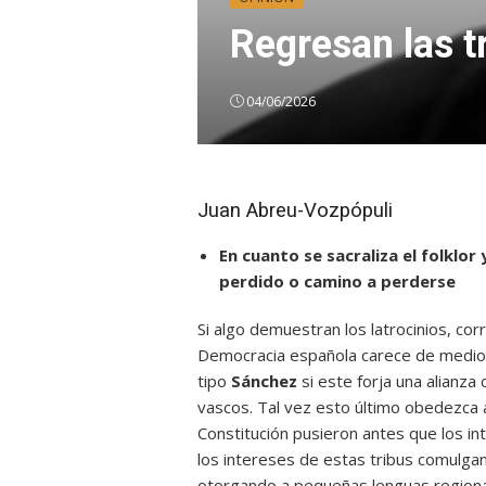
Regresan las t
04/06/2026
Juan Abreu-Vozpópuli
En cuanto se sacraliza el folklo
perdido o camino a perderse
Si algo demuestran los latrocinios, cor
Democracia española carece de medios
tipo
Sánchez
si este forja una alianza
vascos. Tal vez esto último obedezca 
Constitución pusieron antes que los in
los intereses de estas tribus comulga
otorgando a pequeñas lenguas regional