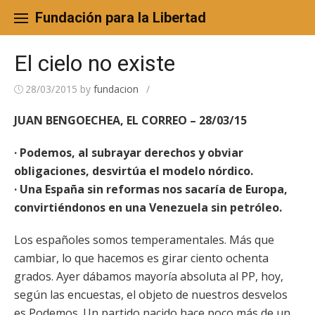
Skip
to
Fundación para la Libertad
content
El cielo no existe
28/03/2015
by
fundacion
/
JUAN BENGOECHEA, EL CORREO – 28/03/15
· Podemos, al subrayar derechos y obviar
obligaciones, desvirtúa el modelo nórdico.
· Una España sin reformas nos sacaría de Europa,
convirtiéndonos en una Venezuela sin petróleo.
Los españoles somos temperamentales. Más que
cambiar, lo que hacemos es girar ciento ochenta
grados. Ayer dábamos mayoría absoluta al PP, hoy,
según las encuestas, el objeto de nuestros desvelos
es Podemos. Un partido nacido hace poco más de un