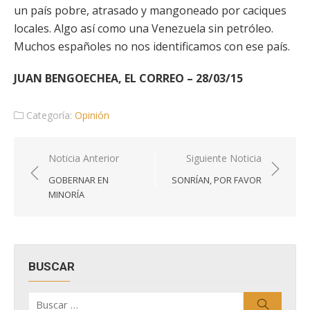
un país pobre, atrasado y mangoneado por caciques
locales. Algo así como una Venezuela sin petróleo.
Muchos españoles no nos identificamos con ese país.
JUAN BENGOECHEA, EL CORREO – 28/03/15
Categoría:
Opinión
Navegación
Noticia Anterior
Siguiente Noticia
de
GOBERNAR EN
SONRÍAN, POR FAVOR
entradas
MINORÍA
BUSCAR
Buscar
Buscar
por: