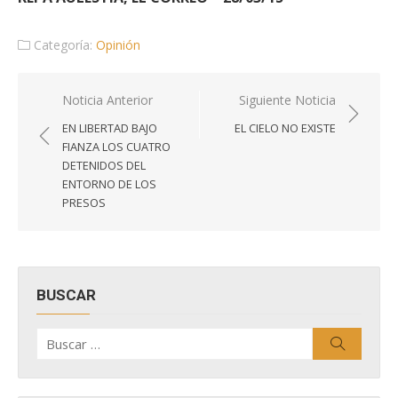
Categoría:
Opinión
Navegación
Noticia Anterior
Siguiente Noticia
de
EN LIBERTAD BAJO
EL CIELO NO EXISTE
entradas
FIANZA LOS CUATRO
DETENIDOS DEL
ENTORNO DE LOS
PRESOS
BUSCAR
Buscar
Buscar
por: