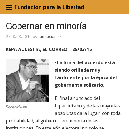
Skip
to
Fundación para la Libertad
content
Gobernar en minoría
28/03/2015
by
fundacion
/
KEPA AULESTIA, EL CORREO – 28/03/15
· La lírica del acuerdo está
siendo orillada muy
fácilmente por la épica del
gobernante solitario.
El final anunciado del
bipartidismo y de las mayorías
Kepa Aulestia
absolutas dará lugar, con toda
probabilidad, al gobierno en minoría de las
instituciones. En este año electoral no solo se