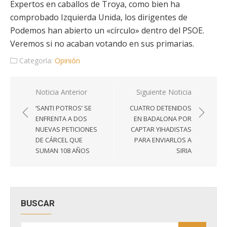
Expertos en caballos de Troya, como bien ha
comprobado Izquierda Unida, los dirigentes de
Podemos han abierto un «círculo» dentro del PSOE.
Veremos si no acaban votando en sus primarias.
Categoría:
Opinión
Navegación
Noticia Anterior
Siguiente Noticia
de
‘SANTI POTROS’ SE
CUATRO DETENIDOS
entradas
ENFRENTA A DOS
EN BADALONA POR
NUEVAS PETICIONES
CAPTAR YIHADISTAS
DE CÁRCEL QUE
PARA ENVIARLOS A
SUMAN 108 AÑOS
SIRIA
BUSCAR
Buscar