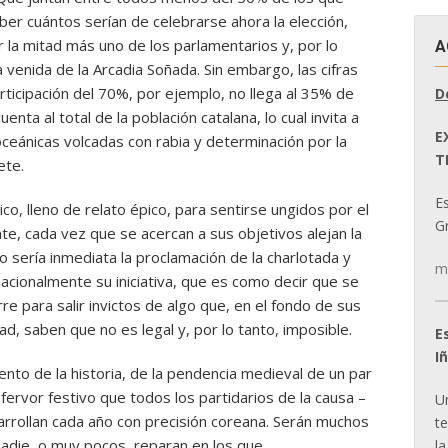
aber cuántos serían de celebrarse ahora la elección,
 la mitad más uno de los parlamentarios y, por lo
A
la venida de la Arcadia Soñada. Sin embargo, las cifras
ticipación del 70%, por ejemplo, no llega al 35% de
D
nta al total de la población catalana, lo cual invita a
E
eánicas volcadas con rabia y determinación por la
T
ete.
E
ico, lleno de relato épico, para sentirse ungidos por el
Gr
te, cada vez que se acercan a sus objetivos alejan la
o sería inmediata la proclamación de la charlotada y
m
acionalmente su iniciativa, que es como decir que se
e para salir invictos de algo que, en el fondo de sus
d, saben que no es legal y, por lo tanto, imposible.
E
I
ento de la historia, de la pendencia medieval de un par
fervor festivo que todos los partidarios de la causa –
U
rrollan cada año con precisión coreana. Serán muchos
t
 nadie, o muy pocos, reparan en los que,
la