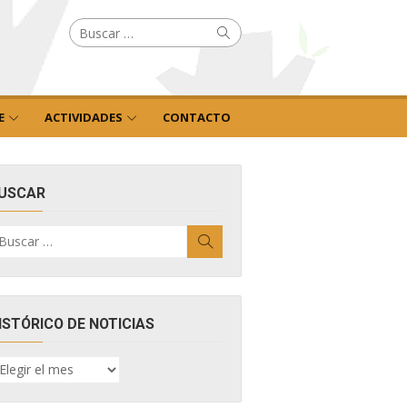
Buscar
Buscar
por:
E
ACTIVIDADES
CONTACTO
USCAR
uscar
Buscar
r:
ISTÓRICO DE NOTICIAS
ISTÓRICO
E
OTICIAS