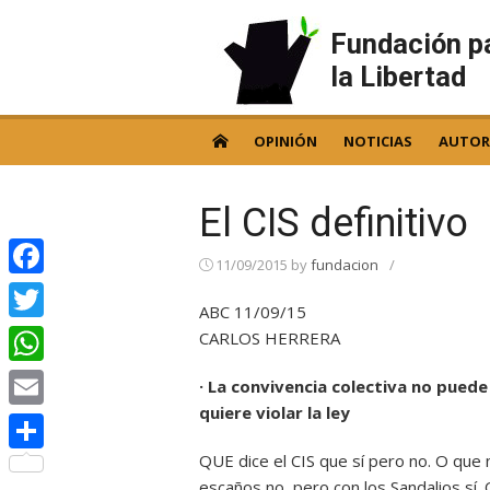
Skip
to
Fundación p
content
la Libertad
OPINIÓN
NOTICIAS
AUTOR
El CIS definitivo
11/09/2015
by
fundacion
/
Facebook
ABC 11/09/15
Twitter
CARLOS HERRERA
WhatsApp
· La convivencia colectiva no pue
quiere violar la ley
Email
QUE dice el CIS que sí pero no. O que 
Compartir
escaños no, pero con los Sandalios sí