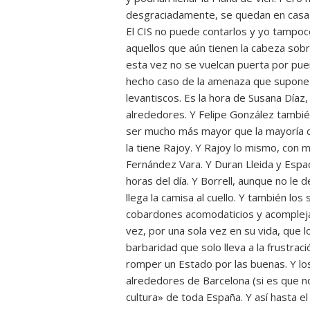
desgraciadamente, se quedan en casa 
El CIS no puede contarlos y yo tampoc
aquellos que aún tienen la cabeza sob
esta vez no se vuelcan puerta por puert
hecho caso de la amenaza que supone e
levantiscos. Es la hora de Susana Díaz,
alrededores. Y Felipe González tambi
ser mucho más mayor que la mayoría d
la tiene Rajoy. Y Rajoy lo mismo, con m
Fernández Vara. Y Duran Lleida y Espa
horas del día. Y Borrell, aunque no le 
llega la camisa al cuello. Y también los
cobardones acomodaticios y acomplejad
vez, por una sola vez en su vida, que l
barbaridad que solo lleva a la frustrac
romper un Estado por las buenas. Y los
alrededores de Barcelona (si es que no
cultura» de toda España. Y así hasta e