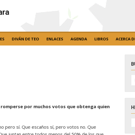
ara
ES
DIVÁN DE TEO
ENLACES
AGENDA
LIBROS
ACERCA D
B
B
po
de romperse por muchos votos que obtenga quien
H
H
D
no pero sí. Que escaños sí, pero votos no. Que
N
. Que juntan entre todos menos del 50% de los que