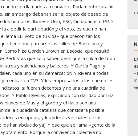
cuando son llamados a renovar el Parlamento catalán.
m
o, sin embargo deberían ser el objeto de deseo de
re los hombros, llámese Unió, PSC, Ciudadanos o PP. Si
a a pedir la participación y el voto, es que no han
l lema «El voto de tu vida» que preconizan los
 que tiene que patearse las calles de Barcelona y
N
én. Como hizo Gordon Brown en Escocia, que resultó
e Pedristas que sólo saben decir que la culpa de todo
L
inistros y valencianos y baleares. Y García Page, y
e
daler, cada uno en su demarcación. Y Rivera a todas
-
I
dejen entrar en TV3. Y los empresarios a los que no les
ví
 sindicatos, si fueran decentes y no una cuadrilla de
os. Y Pablo Iglesias, explicando con claridad por una
os planes de Mas y el gordo y el flaco son una
ión de la ciudadanía catalana que considera posible
 líderes europeos, y los líderes vecinales de los
 los han abducido ya). Y eso que se llama «gente de la
l agotamiento. Porque la convivencia colectiva no