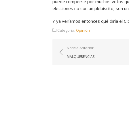
puede romperse por muchos votos que 
elecciones no son un plebiscito, son 
Y ya veríamos entonces qué diría el CIS
Categoría:
Opinión
Navegación
Noticia Anterior
de
MALQUERENCIAS
entradas