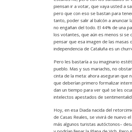
piensan ir a votar, que vaya usted a s
pero que con eso se bastan para tener
tanto, poder salir al balcón a anunciar 
no engañan del todo. El 44% de una par
los votantes, que aún es menos si se cue
pensar que esa imagen de las masas oc
independencia de Cataluña es un churr
Pero les bastaría a su imaginario estét
pueblo. Mas y sus mariachis, no obstan
cinta de la meta: ahora aseguran que n
que deberían primero formalizar intern
dan un tiempo para ver qué se les ocurr
intelectos apestados de sentimentalida
Hoy, en esa Diada nacida del retorcimi
de Casas Reales, se vivirá de nuevo el 
más algunos turistas autóctonos– desa
y podrían llenar la Plana de Vich. Pero