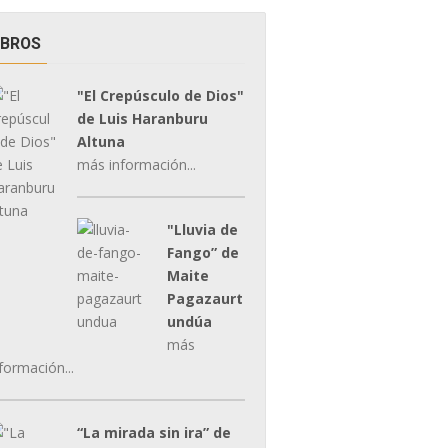
IBROS
"El Crepúsculo de Dios"
de Luis Haranburu
Altuna
más información...
"Lluvia de
Fango” de
Maite
Pagazaurt
undúa
más
formación...
“La mirada sin ira” de