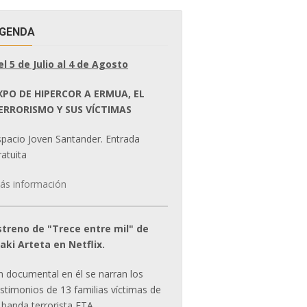
GENDA
el 5 de Julio al 4 de Agosto
XPO DE HIPERCOR A ERMUA, EL
ERRORISMO Y SUS VÍCTIMAS
spacio Joven Santander. Entrada
atuita
ás información
streno de "Trece entre mil" de
ñaki Arteta en Netflix.
n documental en él se narran los
estimonios de 13 familias víctimas de
 banda terrorista ETA.