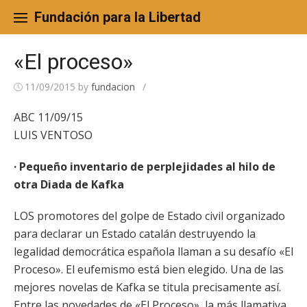
Skip
to
Fundación para la Libertad
content
«El proceso»
11/09/2015
by
fundacion
/
ABC 11/09/15
LUIS VENTOSO
· Pequeño inventario de perplejidades al hilo de
otra Diada de Kafka
LOS promotores del golpe de Estado civil organizado
para declarar un Estado catalán destruyendo la
legalidad democrática española llaman a su desafío «El
Proceso». El eufemismo está bien elegido. Una de las
mejores novelas de Kafka se titula precisamente así.
Entre las novedades de «El Proceso», la más llamativa