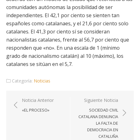
comunidades autónomas la posibilidad de ser
independientes. El 42,1 por ciento se sienten tan
españoles como catalanaes, y el 21,6 por ciento solo
catalanes. El 41,3 por ciento sí se consideran
nacionalistas catalanes, frente al 56,7 por ciento que
responden que «no». En una escala de 1 (mínimo
grado de nacionalismo catalán) al 10 (máximo), los
catalanes se sitúan en el 5,7.
Categoría:
Noticias
Navegación
Noticia Anterior
Siguiente Noticia
de
«EL PROCESO»
SOCIEDAD CIVIL
entradas
CATALANA DENUNCIA
LA FALTA DE
DEMOCRACIA EN
CATALUÑA