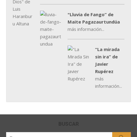
"Lluvia de Fango” de
Maite Pagazaurtundúa
más información...
“La mirada
sin ira” de
Javier
Rupérez
más
información...
BUSCAR
Buscar