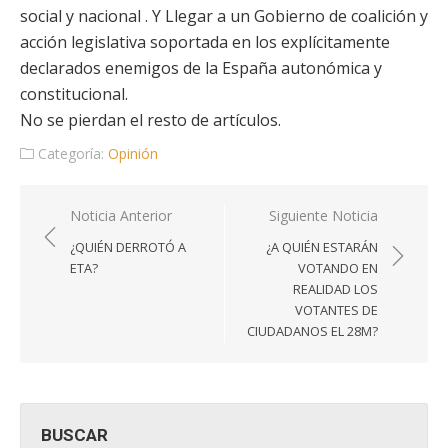
social y nacional . Y Llegar a un Gobierno de coalición y
acción legislativa soportada en los explícitamente
declarados enemigos de la España autonómica y
constitucional.
No se pierdan el resto de artículos.
Categoría:
Opinión
Navegación
Noticia Anterior
Siguiente Noticia
de
¿QUIÉN DERROTÓ A
¿A QUIÉN ESTARÁN
entradas
ETA?
VOTANDO EN
REALIDAD LOS
VOTANTES DE
CIUDADANOS EL 28M?
BUSCAR