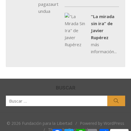
“La mirada
sin ira” de
Javier
Rupérez
más
información...
BUSCAR
Buscar
Busca
por:
© 2026 Fundación para la Libertad
/
Powered by WordPress
/
Theme by Design Lab