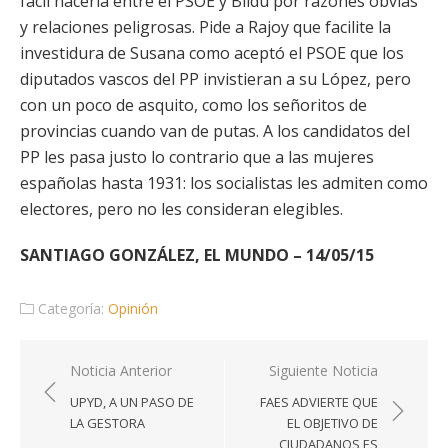
fácil hacerla entre el PSOE y Bildu por razones obvias
y relaciones peligrosas. Pide a Rajoy que facilite la
investidura de Susana como aceptó el PSOE que los
diputados vascos del PP invistieran a su López, pero
con un poco de asquito, como los señoritos de
provincias cuando van de putas. A los candidatos del
PP les pasa justo lo contrario que a las mujeres
españolas hasta 1931: los socialistas les admiten como
electores, pero no les consideran elegibles.
SANTIAGO GONZÁLEZ, EL MUNDO – 14/05/15
Categoría:
Opinión
Navegación
Noticia Anterior
Siguiente Noticia
de
UPYD, A UN PASO DE
FAES ADVIERTE QUE
entradas
LA GESTORA
EL OBJETIVO DE
CIUDADANOS ES