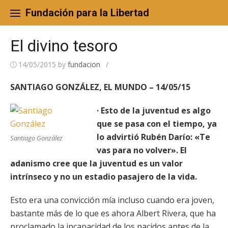
Skip
to
Fundación para la Libertad
content
El divino tesoro
14/05/2015
by
fundacion
/
SANTIAGO GONZÁLEZ, EL MUNDO – 14/05/15
· Esto de la juventud es algo
que se pasa con el tiempo, ya
lo advirtió Rubén Darío: «Te
Santiago González
vas para no volver». El
adanismo cree que la juventud es un valor
intrínseco y no un estadio pasajero de la vida.
Esto era una convicción mía incluso cuando era joven,
bastante más de lo que es ahora Albert Rivera, que ha
proclamado la incapacidad de los nacidos antes de la