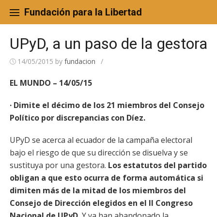
Skip
to
Fundación para la Libertad
content
UPyD, a un paso de la gestora
14/05/2015
by
fundacion
/
EL MUNDO – 14/05/15
· Dimite el décimo de los 21 miembros del Consejo
Político por discrepancias con Díez.
UPyD se acerca al ecuador de la campaña electoral
bajo el riesgo de que su dirección se disuelva y se
sustituya por una gestora.
Los estatutos del partido
obligan a que esto ocurra de forma automática si
dimiten más de la mitad de los miembros del
Consejo de Dirección elegidos en el II Congreso
Nacional de UPyD.
Y ya han abandonado la