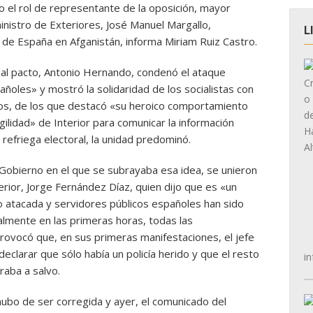
ndo el rol de representante de la oposición, mayor
inistro de Exteriores, José Manuel Margallo,
L
n de España en Afganistán, informa Miriam Ruiz Castro.
al pacto, Antonio Hernando, condenó el ataque
ñoles» y mostró la solidaridad de los socialistas con
idos, de los que destacó «su heroico comportamiento
agilidad» de Interior para comunicar la información
 refriega electoral, la unidad predominó.
 Gobierno en el que se subrayaba esa idea, se unieron
erior, Jorge Fernández Díaz, quien dijo que es «un
 atacada y servidores públicos españoles han sido
almente en las primeras horas, todas las
provocó que, en sus primeras manifestaciones, el jefe
declarar que sólo había un policía herido y que el resto
in
raba a salvo.
hubo de ser corregida y ayer, el comunicado del