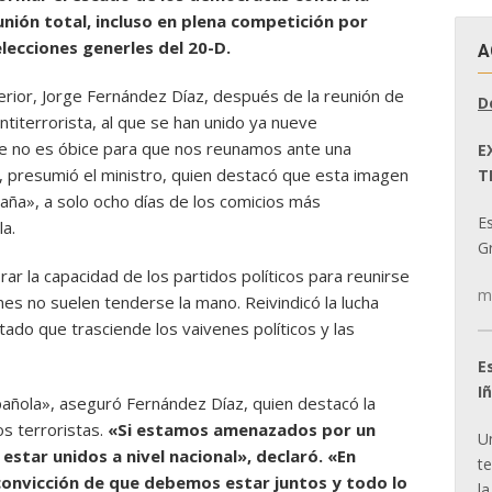
unión total, incluso en plena competición por
elecciones generles del 20-D.
A
terior, Jorge Fernández Díaz, después de la reunión de
D
ntiterrorista, al que se han unido ya nueve
e no es óbice para que nos reunamos ante una
E
», presumió el ministro, quien destacó que esta imagen
T
aña», a solo ocho días de los comicios más
E
a.
Gr
ebrar la capacidad de los partidos políticos para reunirse
m
es no suelen tenderse la mano. Reivindicó la lucha
tado que trasciende los vaivenes políticos y las
E
I
añola», aseguró Fernández Díaz, quien destacó la
os terroristas.
«Si estamos amenazados por un
U
star unidos a nivel nacional», declaró. «En
t
convicción de que debemos estar juntos y todo lo
la