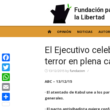
Skip
to
Fundación p
content
la Libertad
OPINIÓN
NOTICIAS
AUTOR
El Ejecutivo cele
terror en plena
Facebook
13/12/2015
by
fundacion
/
Twitter
ABC – 13/12/15
WhatsApp
· El atentado de Kabul une a los par
Email
generales.
Compartir
· El pacto antiyihadista quiere co