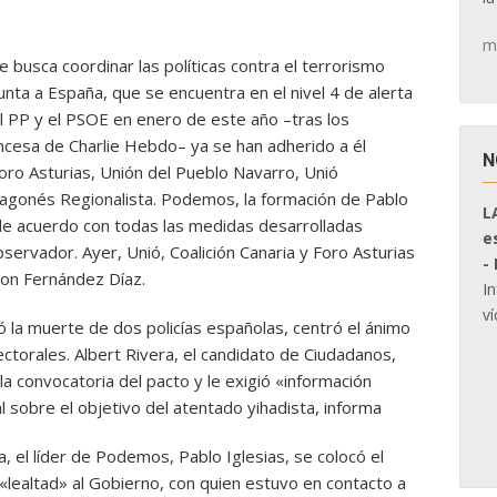
m
ue busca coordinar las políticas contra el terrorismo
nta a España, que se encuentra en el nivel 4 de alerta
l PP y el PSOE en enero de este año –tras los
rancesa de Charlie Hebdo– ya se han adherido a él
N
oro Asturias, Unión del Pueblo Navarro, Unió
ragonés Regionalista. Podemos, la formación de Pablo
L
 de acuerdo con todas las medidas desarrolladas
e
servador. Ayer, Unió, Coalición Canaria y Foro Asturias
-
con Fernández Díaz.
I
ví
ó la muerte de dos policías españolas, centró el ánimo
lectorales. Albert Rivera, el candidato de Ciudadanos,
la convocatoria del pacto y le exigió «información
al sobre el objetivo del atentado yihadista, informa
, el líder de Podemos, Pablo Iglesias, se colocó el
lealtad» al Gobierno, con quien estuvo en contacto a