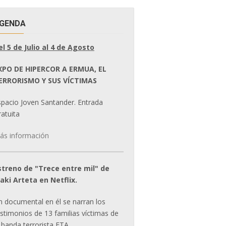
GENDA
el 5 de Julio al 4 de Agosto
XPO DE HIPERCOR A ERMUA, EL
ERRORISMO Y SUS VÍCTIMAS
spacio Joven Santander. Entrada
atuita
ás información
streno de "Trece entre mil" de
ñaki Arteta en Netflix.
n documental en él se narran los
estimonios de 13 familias víctimas de
 banda terrorista ETA.