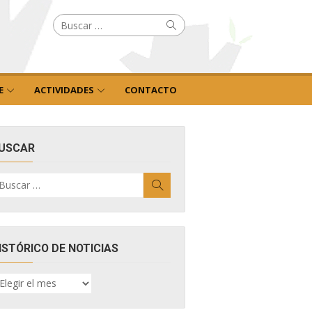
Buscar
Buscar
por:
E
ACTIVIDADES
CONTACTO
USCAR
uscar
Buscar
r:
ISTÓRICO DE NOTICIAS
ISTÓRICO
E
OTICIAS