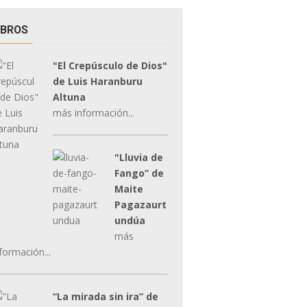
IBROS
"El Crepúsculo de Dios"
de Luis Haranburu
Altuna
más información...
"Lluvia de
Fango” de
Maite
Pagazaurt
undúa
más
formación...
“La mirada sin ira” de