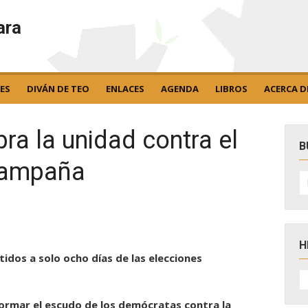
ara
ES
DIVÁN DE TEO
ENLACES
AGENDA
LIBROS
ACERCA D
bra la unidad contra el
B
 campaña
B
po
H
tidos a solo ocho días de las elecciones
H
D
N
nformar el escudo de los demócratas contra la