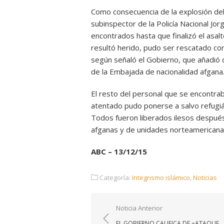
Como consecuencia de la explosión del
subinspector de la Policía Nacional Jo
encontrados hasta que finalizó el asalto
resultó herido, pudo ser rescatado con 
según señaló el Gobierno, que añadió
de la Embajada de nacionalidad afgana
El resto del personal que se encontrab
atentado pudo ponerse a salvo refugiá
Todos fueron liberados ilesos después
afganas y de unidades norteamericanas
ABC – 13/12/15
Categoría:
Integrismo islámico
,
Noticias
Navegación
Noticia Anterior
de
EL GOBIERNO CALIFICA DE «ATAQUE