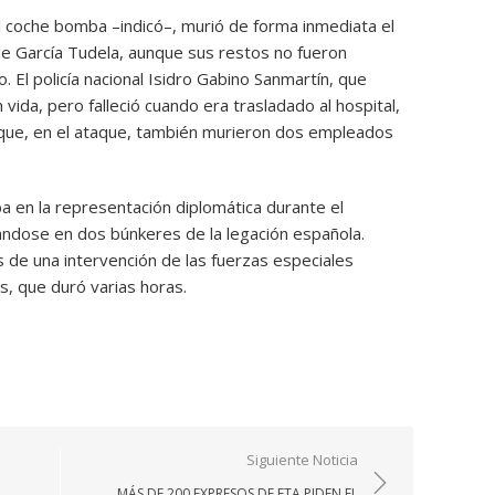
 coche bomba –indicó–, murió de forma inmediata el
rge García Tudela, aunque sus restos no fueron
. El policía nacional Isidro Gabino Sanmartín, que
vida, pero falleció cuando era trasladado al hospital,
 que, en el ataque, también murieron dos empleados
.
a en la representación diplomática durante el
ndose en dos búnkeres de la legación española.
 de una intervención de las fuerzas especiales
, que duró varias horas.
Siguiente Noticia
MÁS DE 200 EXPRESOS DE ETA PIDEN EL