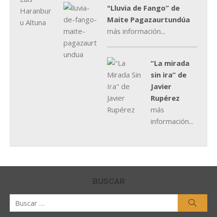
"Lluvia de Fango” de
Maite Pagazaurtundúa
más información...
“La mirada
sin ira” de
Javier
Rupérez
más
información...
BUSCAR
Buscar
Busca
por: