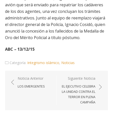
avión que será enviado para repatriar los cadáveres
de los dos agentes, una vez concluyan los trámites
administrativos. Junto al equipo de reemplazo viajará
el director general de la Policía, Ignacio Cosidó, quien
anunció la concesión a los fallecidos de la Medalla de
Oro del Mérito Policial a título póstumo.
ABC – 13/12/15
Categoría:
Integrismo islámico
,
Noticias
Navegación
Noticia Anterior
Siguiente Noticia
de
LOS EMERGENTES
EL EJECUTIVO CELEBRA
entradas
LA UNIDAD CONTRA EL
TERROR EN PLENA
CAMPAÑA