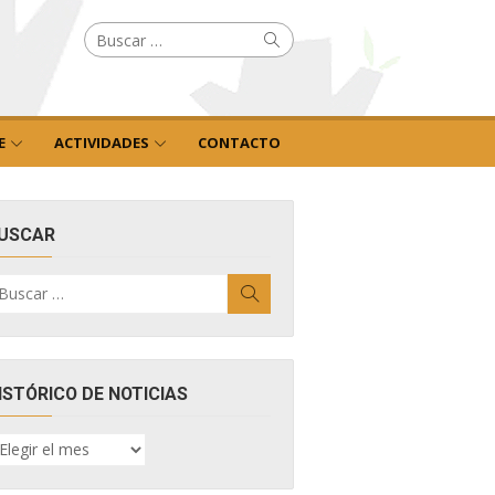
Buscar
Buscar
por:
E
ACTIVIDADES
CONTACTO
USCAR
uscar
Buscar
r:
ISTÓRICO DE NOTICIAS
ISTÓRICO
E
OTICIAS