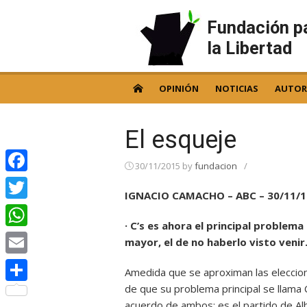
Skip
to
Fundación p
content
la Libertad
OPINIÓN
NOTICIAS
AUTOR
El esqueje
30/11/2015
by
fundacion
/
Facebook
IGNACIO CAMACHO – ABC – 30/11/1
Twitter
· C’s es ahora el principal problema
WhatsApp
mayor, el de no haberlo visto venir
Email
Amedida que se aproximan las eleccion
de que su problema principal se llama 
Compartir
acuerdo de ambos: es el partido de Albe