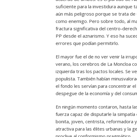
suficiente para la investidura aunque t
aún más peligroso porque se trata de 
como enemigo. Pero sobre todo, al mar
fractura significativa del centro-derec
PP desde el aznarismo. Y eso ha suce
errores que podían permitirlo.
El mayor fue el de no ver venir la irru
verano, los cerebros de La Moncloa con
izquierda tras los pactos locales. Se ve
populista. También habían minusvalora
el fondo les servían para concentrar el
despegue de la economía y del consu
En ningún momento contaron, hasta las
fuerza capaz de disputarle la simpatí
bonita, joven, centrista, reformadora 
atractiva para las élites urbanas y la
proclive al conformismo pragmático.