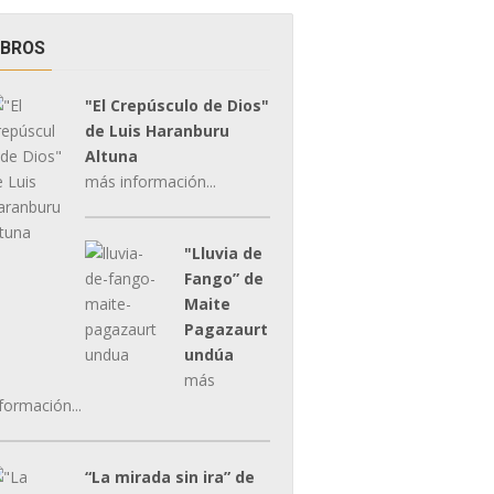
IBROS
"El Crepúsculo de Dios"
de Luis Haranburu
Altuna
más información...
"Lluvia de
Fango” de
Maite
Pagazaurt
undúa
más
formación...
“La mirada sin ira” de