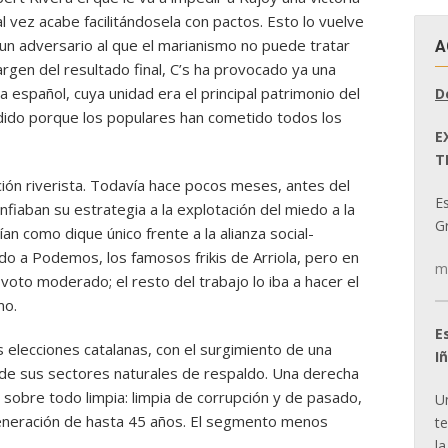
al vez acabe facilitándosela con pactos. Esto lo vuelve
un adversario al que el marianismo no puede tratar
A
gen del resultado final, C’s ha provocado ya una
ha español, cuya unidad era el principal patrimonio del
D
dido porque los populares han cometido todos los
E
T
pción riverista. Todavía hace pocos meses, antes del
E
fiaban su estrategia a la explotación del miedo a la
Gr
ían como dique único frente a la alianza social-
do a Podemos, los famosos frikis de Arriola, pero en
m
 voto moderado; el resto del trabajo lo iba a hacer el
mo.
E
 elecciones catalanas, con el surgimiento de una
I
a de sus sectores naturales de respaldo. Una derecha
y sobre todo limpia: limpia de corrupción y de pasado,
U
 generación de hasta 45 años. El segmento menos
t
la