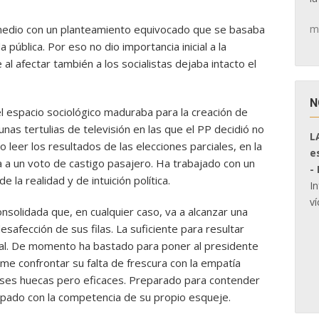
m
medio con un planteamiento equivocado que se basaba
 pública. Por eso no dio importancia inicial a la
 al afectar también a los socialistas dejaba intacto el
N
 espacio sociológico maduraba para la creación de
s tertulias de televisión en las que el PP decidió no
L
leer los resultados de las elecciones parciales, en la
e
 a un voto de castigo pasajero. Ha trabajado con un
-
la realidad y de intuición política.
I
ví
nsolidada que, en cualquier caso, va a alcanzar una
esafección de sus filas. La suficiente para resultar
ial. De momento ha bastado para poner al presidente
me confrontar su falta de frescura con la empatía
ases huecas pero eficaces. Preparado para contender
topado con la competencia de su propio esqueje.