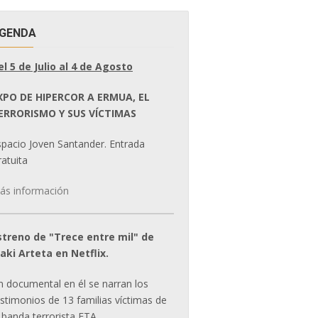
GENDA
el 5 de Julio al 4 de Agosto
XPO DE HIPERCOR A ERMUA, EL
ERRORISMO Y SUS VÍCTIMAS
spacio Joven Santander. Entrada
atuita
ás información
streno de "Trece entre mil" de
ñaki Arteta en Netflix.
n documental en él se narran los
estimonios de 13 familias víctimas de
 banda terrorista ETA.