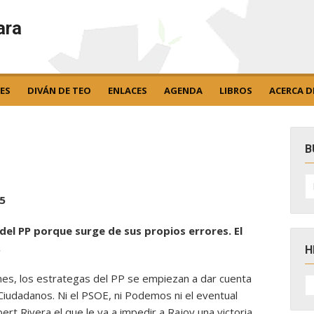
ara
ES
DIVÁN DE TEO
ENLACES
AGENDA
LIBROS
ACERCA D
B
B
po
5
 del PP porque surge de sus propios errores. El
.
H
es, los estrategas del PP se empiezan a dar cuenta
H
D
Ciudadanos. Ni el PSOE, ni Podemos ni el eventual
N
rt Rivera el que le va a impedir a Rajoy una victoria