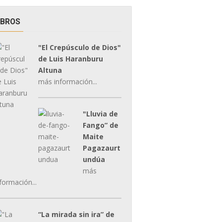
IBROS
"El Crepúsculo de Dios"
de Luis Haranburu
Altuna
más información...
"Lluvia de
Fango” de
Maite
Pagazaurt
undúa
más
formación...
“La mirada sin ira” de