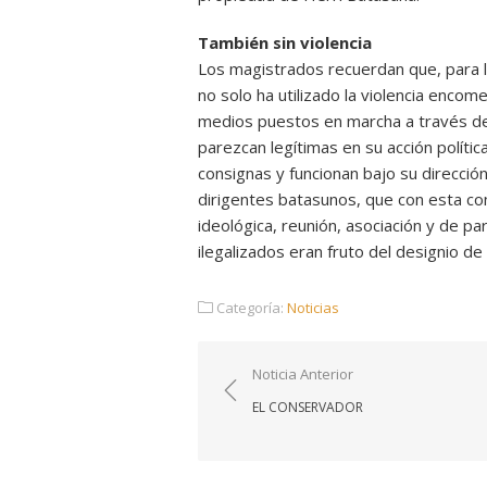
También sin violencia
Los magistrados recuerdan que, para la
no solo ha utilizado la violencia enco
medios puestos en marcha a través de
parezcan legítimas en su acción polític
consignas y funcionan bajo su direcci
dirigentes batasunos, que con esta co
ideológica, reunión, asociación y de pa
ilegalizados eran fruto del designio de
Categoría:
Noticias
Navegación
Noticia Anterior
de
EL CONSERVADOR
entradas