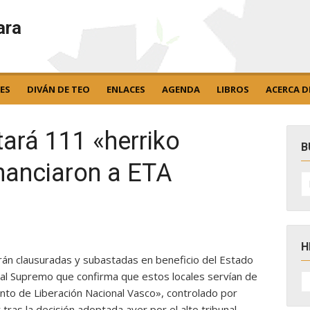
ara
ES
DIVÁN DE TEO
ENLACES
AGENDA
LIBROS
ACERCA D
ará 111 «herriko
B
nanciaron a ETA
B
po
H
rán clausuradas y subastadas en beneficio del Estado
H
unal Supremo que confirma que estos locales servían de
D
ento de Liberación Nacional Vasco», controlado por
N
tras la decisión adoptada ayer por el alto tribunal,