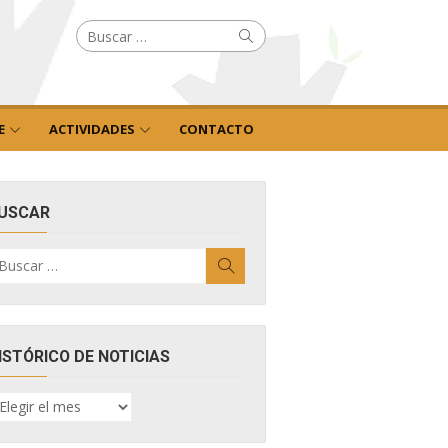
Buscar
Buscar
por:
E
ACTIVIDADES
CONTACTO
USCAR
uscar
Buscar
r:
ISTÓRICO DE NOTICIAS
ISTÓRICO
E
OTICIAS