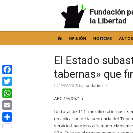
Skip
to
Fundación p
content
la Libertad
OPINIÓN
NOTICIAS
AUTOR
El Estado subast
tabernas» que fi
Facebook
19/06/2015
by
fundacion
/
Twitter
ABC 19/06/15
WhatsApp
Un total de 111 «herriko tabernas» se
Email
en aplicación de la sentencia del Trib
servicio financiero al llamado «Movimi
Compartir
ETA. Este es el procedimiento a seguir 