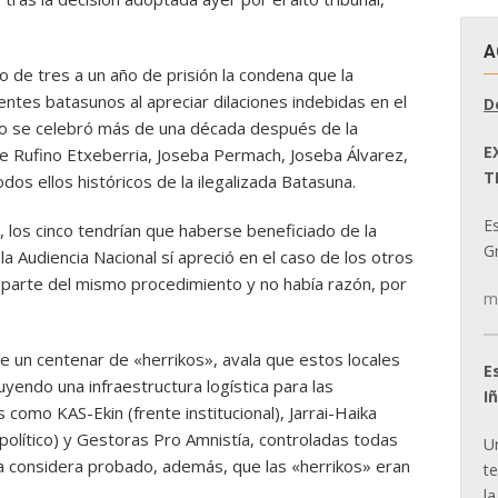
A
o de tres a un año de prisión la condena que la
entes batasunos al apreciar dilaciones indebidas en el
D
cio se celebró más de una década después de la
E
 de Rufino Etxeberria, Joseba Permach, Joseba Álvarez,
T
os ellos históricos de la ilegalizada Batasuna.
E
, los cinco tendrían que haberse beneficiado de la
Gr
a Audiencia Nacional sí apreció en el caso de los otros
arte del mismo procedimiento y no había razón, por
m
e un centenar de «herrikos», avala que estos locales
E
tuyendo una infraestructura logística para las
I
 como KAS-Ekin (frente institucional), Jarrai-Haika
 político) y Gestoras Pro Amnistía, controladas todas
U
Sala considera probado, además, que las «herrikos» eran
t
la