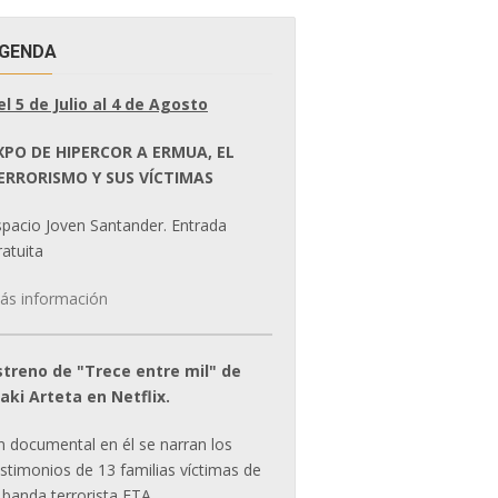
GENDA
el 5 de Julio al 4 de Agosto
XPO DE HIPERCOR A ERMUA, EL
ERRORISMO Y SUS VÍCTIMAS
spacio Joven Santander. Entrada
atuita
ás información
streno de "Trece entre mil" de
ñaki Arteta en Netflix.
n documental en él se narran los
estimonios de 13 familias víctimas de
 banda terrorista ETA.