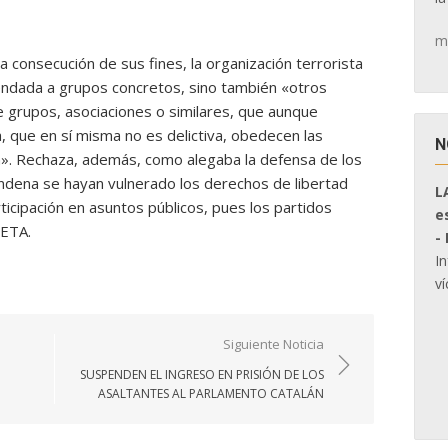
m
 consecución de sus fines, la organización terrorista
mendada a grupos concretos, sino también «otros
 grupos, asociaciones o similares, que aunque
a, que en sí misma no es delictiva, obedecen las
N
ón». Rechaza, además, como alegaba la defensa de los
ndena se hayan vulnerado los derechos de libertad
L
rticipación en asuntos públicos, pues los partidos
e
 ETA.
-
I
ví
Siguiente Noticia
SUSPENDEN EL INGRESO EN PRISIÓN DE LOS
ASALTANTES AL PARLAMENTO CATALÁN