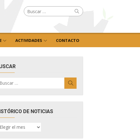
Buscar
Buscar
por:
E
ACTIVIDADES
CONTACTO
USCAR
uscar
Buscar
r:
ISTÓRICO DE NOTICIAS
ISTÓRICO
E
OTICIAS