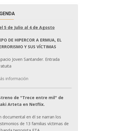
GENDA
el 5 de Julio al 4 de Agosto
XPO DE HIPERCOR A ERMUA, EL
ERRORISMO Y SUS VÍCTIMAS
spacio Joven Santander. Entrada
atuita
ás información
streno de "Trece entre mil" de
ñaki Arteta en Netflix.
n documental en él se narran los
estimonios de 13 familias víctimas de
 banda terrorista ETA.