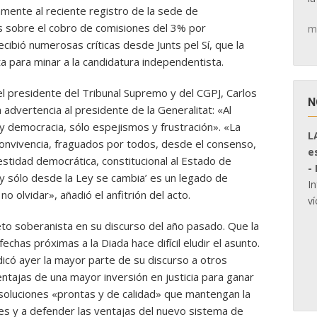
amente al reciente registro de la sede de
 sobre el cobro de comisiones del 3% por
m
cibió numerosas críticas desde Junts pel Sí, que la
a para minar a la candidatura independentista.
del presidente del Tribunal Supremo y del CGPJ, Carlos
N
dvertencia al presidente de la Generalitat: «Al
ay democracia, sólo espejismos y frustración». «La
L
convivencia, fraguados por todos, desde el consenso,
e
estidad democrática, constitucional al Estado de
-
y sólo desde la Ley se cambia’ es un legado de
I
o olvidar», añadió el anfitrión del acto.
ví
eto soberanista en su discurso del año pasado. Que la
fechas próximas a la Diada hace difícil eludir el asunto.
icó ayer la mayor parte de su discurso a otros
ntajas de una mayor inversión en justicia para ganar
soluciones «prontas y de calidad» que mantengan la
les y a defender las ventajas del nuevo sistema de