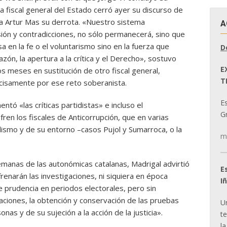
 la fiscal general del Estado cerró ayer su discurso de
o a Artur Mas su derrota. «Nuestro sistema
A
sión y contradicciones, no sólo permanecerá, sino que
 en la fe o el voluntarismo sino en la fuerza que
D
zón, la apertura a la crítica y el Derecho», sostuvo
E
 meses en sustitución de otro fiscal general,
T
isamente por ese reto soberanista.
E
ntó «las críticas partidistas» e incluso el
Gr
ren los fiscales de Anticorrupción, que en varias
alismo y de su entorno –casos Pujol y Sumarroca, o la
m
semanas de las autonómicas catalanas, Madrigal advirtió
E
frenarán las investigaciones, ni siquiera en época
I
e prudencia en periodos electorales, pero sin
gaciones, la obtención y conservación de las pruebas
U
onas y de su sujeción a la acción de la justicia».
t
la