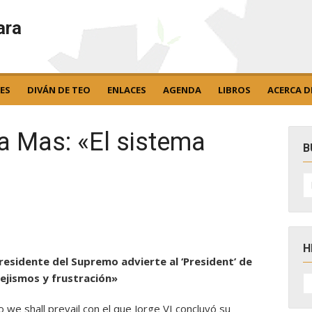
ara
ES
DIVÁN DE TEO
ENLACES
AGENDA
LIBROS
ACERCA D
 a Mas: «El sistema
B
B
po
H
l presidente del Supremo advierte al ‘President’ de
H
pejismos y frustración»
D
N
 we shall prevail con el que Jorge VI concluyó su