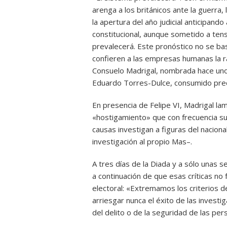
arenga a los británicos ante la guerra,
la apertura del año judicial anticipand
constitucional, aunque sometido a ten
prevalecerá. Este pronóstico no se basa
confieren a las empresas humanas la ra
Consuelo Madrigal, nombrada hace unos
Eduardo Torres-Dulce, consumido prec
En presencia de Felipe VI, Madrigal lame
«hostigamiento» que con frecuencia suf
causas investigan a figuras del nacion
investigación al propio Mas–.
A tres días de la Diada y a sólo unas 
a continuación de que esas críticas no 
electoral: «Extremamos los criterios d
arriesgar nunca el éxito de las investi
del delito o de la seguridad de las pers