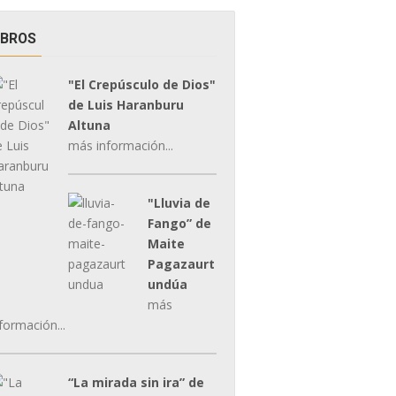
IBROS
"El Crepúsculo de Dios"
de Luis Haranburu
Altuna
más información...
"Lluvia de
Fango” de
Maite
Pagazaurt
undúa
más
formación...
“La mirada sin ira” de