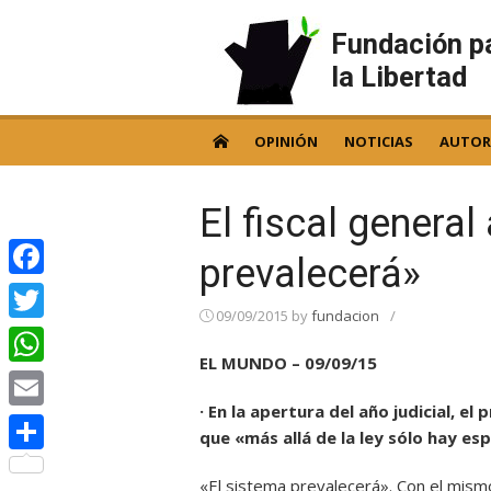
Skip
to
Fundación p
content
la Libertad
OPINIÓN
NOTICIAS
AUTOR
El fiscal general
prevalecerá»
Facebook
09/09/2015
by
fundacion
/
Twitter
EL MUNDO – 09/09/15
WhatsApp
· En la apertura del año judicial, e
Email
que «más allá de la ley sólo hay es
Compartir
«El sistema prevalecerá». Con el mismo