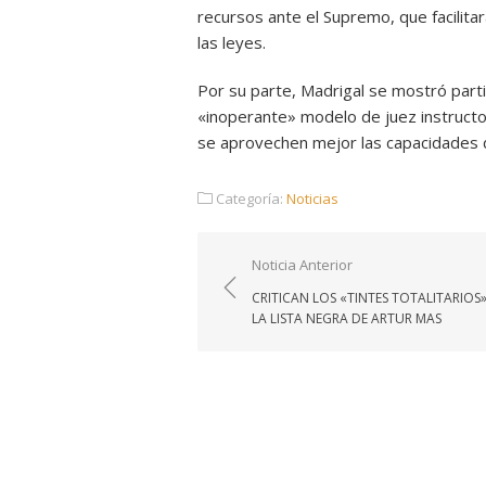
recursos ante el Supremo, que facilita
las leyes.
Por su parte, Madrigal se mostró partid
«inoperante» modelo de juez instructo
se aprovechen mejor las capacidades de
Categoría:
Noticias
Navegación
Noticia Anterior
de
CRITICAN LOS «TINTES TOTALITARIOS»
entradas
LA LISTA NEGRA DE ARTUR MAS