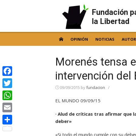
Skip
to
Fundación p
content
la Libertad
OPINIÓN
NOTICIAS
AUTOR
Morenés tensa e
intervención del 
Facebook
09/09/2015
by
fundacion
/
Twitter
EL MUNDO 09/09/15
WhatsApp
· Alud de críticas tras afirmar que
Email
deber»
Compartir
«Si todo el mundo cumple con su deber 