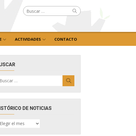
Buscar
Buscar
por:
E
ACTIVIDADES
CONTACTO
USCAR
uscar
Buscar
r:
ISTÓRICO DE NOTICIAS
ISTÓRICO
E
OTICIAS