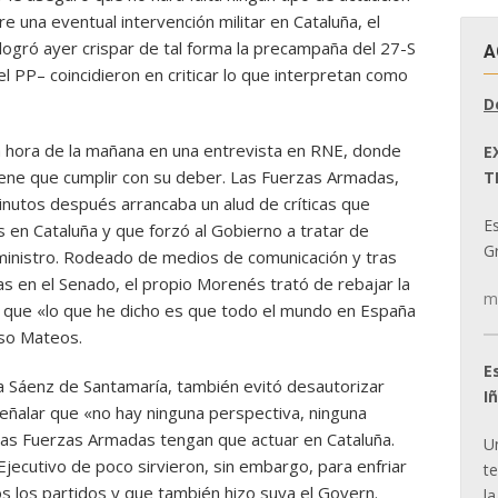
re una eventual intervención militar en Cataluña, el
ogró ayer crispar de tal forma la precampaña del 27-S
A
l PP– coincidieron en criticar lo que interpretan como
D
a hora de la mañana en una entrevista en RNE, donde
E
ene que cumplir con su deber. Las Fuerzas Armadas,
T
nutos después arrancaba un alud de críticas que
E
s en Cataluña y que forzó al Gobierno a tratar de
Gr
el ministro. Rodeado de medios de comunicación y tras
s en el Senado, el propio Morenés trató de rebajar la
m
r que «lo que he dicho es que todo el mundo en España
nso Mateos.
E
a Sáenz de Santamaría, también evitó desautorizar
I
 señalar que «no hay ninguna perspectiva, ninguna
 las Fuerzas Armadas tengan que actuar en Cataluña.
U
ecutivo de poco sirvieron, sin embargo, para enfriar
t
s los partidos y que también hizo suya el Govern.
la