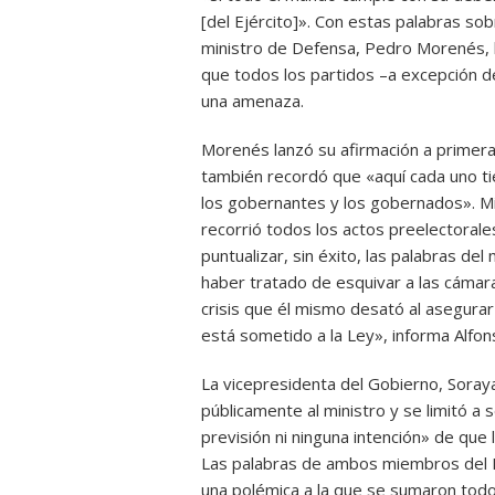
[del Ejército]». Con estas palabras sob
ministro de Defensa, Pedro Morenés, l
que todos los partidos –a excepción de
una amenaza.
Morenés lanzó su afirmación a primer
también recordó que «aquí cada uno ti
los gobernantes y los gobernados». Mi
recorrió todos los actos preelectorale
puntualizar, sin éxito, las palabras d
haber tratado de esquivar a las cámara
crisis que él mismo desató al asegura
está sometido a la Ley», informa Alfo
La vicepresidenta del Gobierno, Soray
públicamente al ministro y se limitó a
previsión ni ninguna intención» de que
Las palabras de ambos miembros del Ej
una polémica a la que se sumaron todo