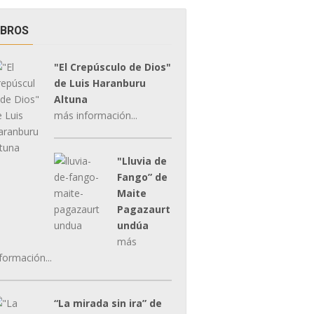
IBROS
"El Crepúsculo de Dios"
de Luis Haranburu
Altuna
más información...
"Lluvia de
Fango” de
Maite
Pagazaurt
undúa
más
formación...
“La mirada sin ira” de