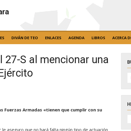
ara
ES
DIVÁN DE TEO
ENLACES
AGENDA
LIBROS
ACERCA D
l 27-S al mencionar una
B
Ejército
B
po
H
 las Fuerzas Armadas «tienen que cumplir con su
H
D
N
le aseguro que no hará falta ningún tipo de actuación