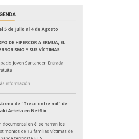
GENDA
el 5 de Julio al 4 de Agosto
XPO DE HIPERCOR A ERMUA, EL
ERRORISMO Y SUS VÍCTIMAS
spacio Joven Santander. Entrada
atuita
ás información
streno de "Trece entre mil" de
ñaki Arteta en Netflix.
n documental en él se narran los
estimonios de 13 familias víctimas de
 banda terrorista ETA.