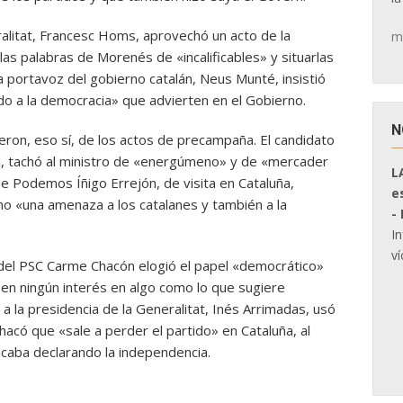
ralitat, Francesc Homs, aprovechó un acto de la
m
 las palabras de Morenés de «incalificables» y situarlas
 portavoz del gobierno catalán, Neus Munté, insistió
edo a la democracia» que advierten en el Gobierno.
N
eron, eso sí, de los actos de precampaña. El candidato
ell, tachó al ministro de «energúmeno» y de «mercader
L
e Podemos Íñigo Errejón, de visita en Cataluña,
e
o «una amenaza a los catalanes y también a la
-
I
ví
del PSC Carme Chacón elogió el papel «democrático»
en ningún interés en algo como lo que sugiere
a la presidencia de la Generalitat, Inés Arrimadas, usó
chacó que «sale a perder el partido» en Cataluña, al
acaba declarando la independencia.