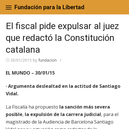
Skip
to
Fundación para la Libertad
content
El fiscal pide expulsar al juez
que redactó la Constitución
catalana
30/01/2015
by
fundacion
/
EL MUNDO – 30/01/15
· Argumenta deslealtad en la actitud de Santiago
Vidal.
La Fiscalía ha propuesto
la sanción más severa
posible
,
la expulsión de la carrera judicial
, para el
magistrado de la Audiencia de Barcelona Santiago