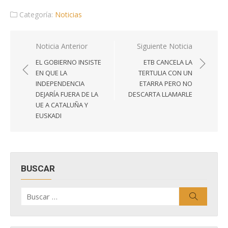
Categoría:
Noticias
Navegación
Noticia Anterior
Siguiente Noticia
de
EL GOBIERNO INSISTE
ETB CANCELA LA
entradas
EN QUE LA
TERTULIA CON UN
INDEPENDENCIA
ETARRA PERO NO
DEJARÍA FUERA DE LA
DESCARTA LLAMARLE
UE A CATALUÑA Y
EUSKADI
BUSCAR
Buscar
Buscar
por: