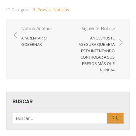
Categoría:
9. Poesía
,
Noticias
Navegación
Noticia Anterior
Siguiente Noticia
de
APARENTAR O
ÁNGEL YUSTE
entradas
GOBERNAR
ASEGURA QUE «ETA
ESTÁ INTENTANDO
CONTROLAR A SUS
PRESOS MÁS QUE
NUNCA»
BUSCAR
Buscar
Buscar
por: