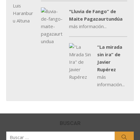
"Lluvia de Fango” de
Maite Pagazaurtundúa
más información...
“La mirada
sin ira” de
Javier
Rupérez
más
información...
BUSCAR
Buscar
Busca
por: