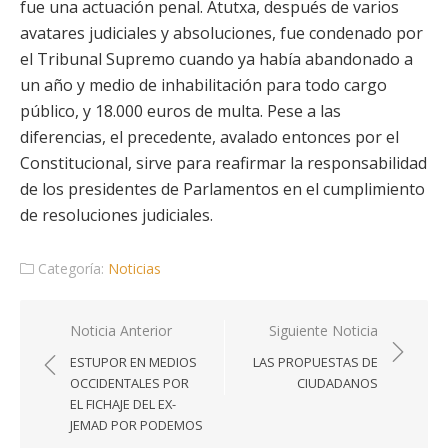
fue una actuación penal. Atutxa, después de varios
avatares judiciales y absoluciones, fue condenado por
el Tribunal Supremo cuando ya había abandonado a
un año y medio de inhabilitación para todo cargo
público, y 18.000 euros de multa. Pese a las
diferencias, el precedente, avalado entonces por el
Constitucional, sirve para reafirmar la responsabilidad
de los presidentes de Parlamentos en el cumplimiento
de resoluciones judiciales.
Categoría:
Noticias
Navegación
Noticia Anterior
Siguiente Noticia
de
ESTUPOR EN MEDIOS
LAS PROPUESTAS DE
entradas
OCCIDENTALES POR
CIUDADANOS
EL FICHAJE DEL EX-
JEMAD POR PODEMOS