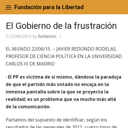
Skip
to
Fundación para la Libertad
content
El Gobierno de la frustración
22/06/2015
by
fundacion
/
EL MUNDO 22/06/15 – JAVIER REDONDO RODELAS,
PROFESOR DE CIENCIA POLÍTICA EN LA UNIVERSIDAD
CARLOS III DE MADRID
· El PP es víctima de sí mismo, dándose la paradoja
de que el partido más votado no encaja en la
inmensa pantalla sobre la que se proyecta la
realidad; es un problema que va mucho más allá
de la comunicación.
Partamos del supuesto de identificar, según los
resultados de las generales de 2011, cuatro tipos de