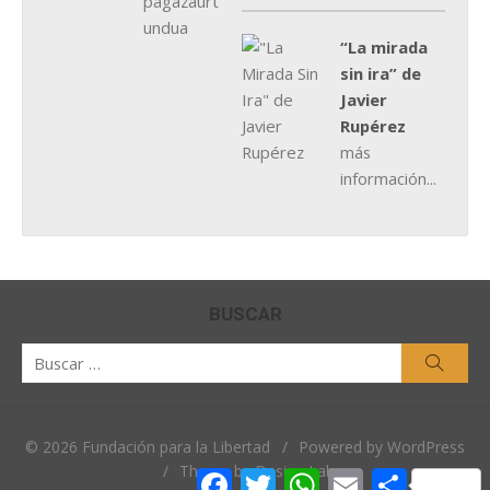
“La mirada
sin ira” de
Javier
Rupérez
más
información...
BUSCAR
Buscar
Busca
por:
© 2026 Fundación para la Libertad
/
Powered by WordPress
/
Theme by Design Lab
Facebook
Twitter
WhatsApp
Email
Comparti