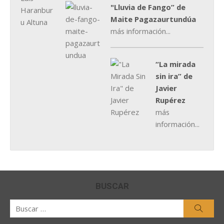
"Lluvia de Fango” de
Maite Pagazaurtundúa
más información...
“La mirada
sin ira” de
Javier
Rupérez
más
información...
BUSCAR
Buscar
Busca
por: