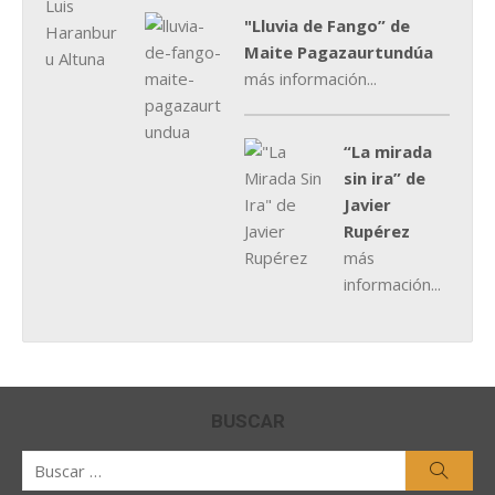
"Lluvia de Fango” de
Maite Pagazaurtundúa
más información...
“La mirada
sin ira” de
Javier
Rupérez
más
información...
BUSCAR
Buscar
Busca
por: