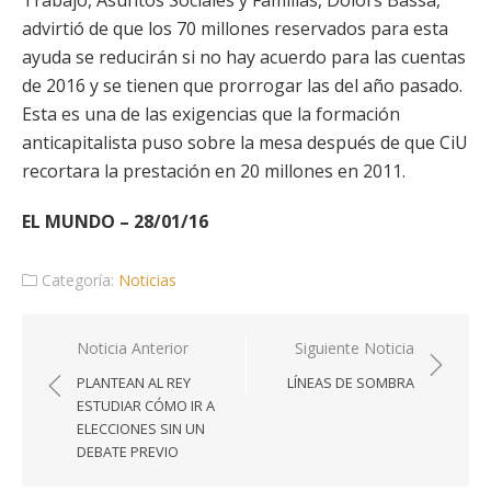
Trabajo, Asuntos Sociales y Familias, Dolors Bassa,
advirtió de que los 70 millones reservados para esta
ayuda se reducirán si no hay acuerdo para las cuentas
de 2016 y se tienen que prorrogar las del año pasado.
Esta es una de las exigencias que la formación
anticapitalista puso sobre la mesa después de que CiU
recortara la prestación en 20 millones en 2011.
EL MUNDO – 28/01/16
Categoría:
Noticias
Navegación
Noticia Anterior
Siguiente Noticia
de
PLANTEAN AL REY
LÍNEAS DE SOMBRA
entradas
ESTUDIAR CÓMO IR A
ELECCIONES SIN UN
DEBATE PREVIO