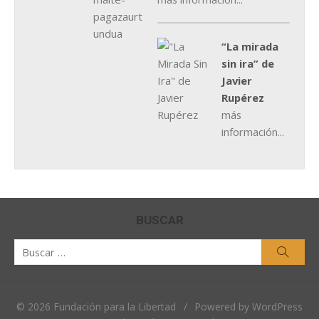
“La mirada
sin ira” de
Javier
Rupérez
más
información...
BUSCAR
Buscar
Busca
por:
© 2026 Fundación para la Libertad
/
Powered by WordPress