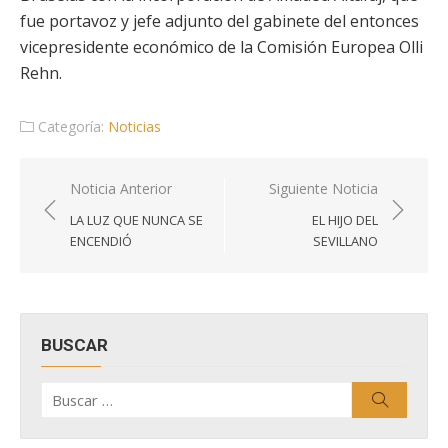
fue portavoz y jefe adjunto del gabinete del entonces
vicepresidente económico de la Comisión Europea Olli
Rehn.
Categoría:
Noticias
Navegación
Noticia Anterior
Siguiente Noticia
de
LA LUZ QUE NUNCA SE
EL HIJO DEL
entradas
ENCENDIÓ
SEVILLANO
BUSCAR
Buscar
Buscar
por: