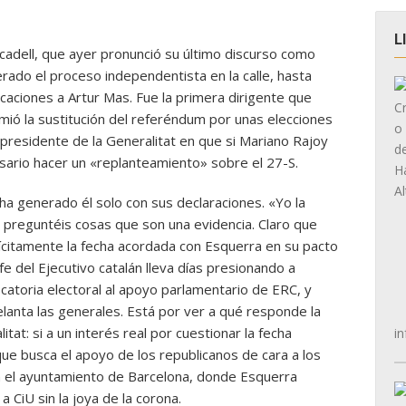
L
cadell, que ayer pronunció su último discurso como
erado el proceso independentista en la calle, hasta
icaciones a Artur Mas. Fue la primera dirigente que
umió la sustitución del referéndum por unas elecciones
presidente de la Generalitat en que si Mariano Rajoy
sario hacer un «replanteamiento» sobre el 27-S.
ha generado él solo con sus declaraciones. «Yo la
 preguntéis cosas que son una evidencia. Claro que
lícitamente la fecha acordada con Esquerra en su pacto
efe del Ejecutivo catalán lleva días presionando a
catoria electoral al apoyo parlamentario de ERC, y
elanta las generales. Está por ver a qué responde la
tat: si a un interés real por cuestionar la fecha
in
 que busca el apoyo de los republicanos de cara a los
n el ayuntamiento de Barcelona, donde Esquerra
a CiU sin la joya de la corona.