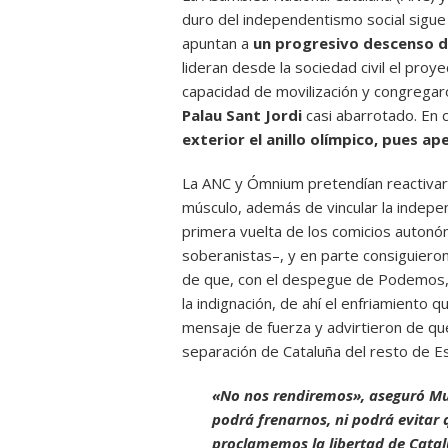
duro del independentismo social sigue 
apuntan a
un progresivo descenso d
lideran desde la sociedad civil el pr
capacidad de movilización y congrega
Palau Sant Jordi
casi abarrotado. En 
exterior el anillo olímpico, pues a
La ANC y Ómnium pretendían reactivar
músculo, además de vincular la indepe
primera vuelta de los comicios autonó
soberanistas–, y en parte consiguiero
de que, con el despegue de Podemos, y
la indignación, de ahí el enfriamiento 
mensaje de fuerza y advirtieron de qu
separación de Cataluña del resto de E
«No nos rendiremos», aseguró Mu
podrá frenarnos, ni podrá evitar 
proclamemos la libertad de Catal