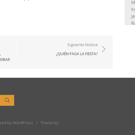
Siguiente Noticia
,
¿QUIÉN PAGA LA FIESTA?
 EIBAR
Buscar
red by WordPress
/
Theme by