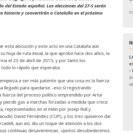
 del Estado español. Las elecciones del 27-S serán
m
a historia y convertirán a Cataluña en el próximo
N
ar esta alocución y este acto en una Cataluña aún
hoja de ruta inicial, la que aprobó hace dos años, la
L
ia el 23 de abril de 2015, y por tanto los
e
 todo lo rápido que esperaba.
-
I
 empieza a ser más patente que una cosa es la fuerza
ví
a llegado para quedarse –eso sí registrando
la fuerza del proceso político emprendido por Artur
 y pierde gas a marchas forzadas a medida que crece
, representados en el mitin por Josep Rull y
cudió David Fernández (CUP), y los tres quisieron dar
cadell, aun así, dio un toque de atención a los dos
r sus continuas desavenencias. «Juntos desobedecimos