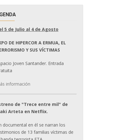
GENDA
el 5 de Julio al 4 de Agosto
XPO DE HIPERCOR A ERMUA, EL
ERRORISMO Y SUS VÍCTIMAS
spacio Joven Santander. Entrada
atuita
ás información
streno de "Trece entre mil" de
ñaki Arteta en Netflix.
n documental en él se narran los
estimonios de 13 familias víctimas de
 banda terrorista ETA.