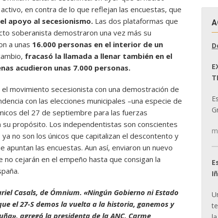
activo, en contra de lo que reflejan las encuestas, que
el apoyo al secesionismo.
Las dos plataformas que
A
oyecto soberanista demostraron una vez más su
ron a unas
16.000 personas en el interior de un
D
cambio,
fracasó la llamada a llenar también en el
E
penas acudieron unas 7.000 personas.
T
 el movimiento secesionista con una demostración de
E
ndencia con las elecciones municipales –una especie de
Gr
micos del 27 de septiembre para las fuerzas
n su propósito. Los independentistas son conscientes
m
a no son los únicos que capitalizan el descontento y
que apuntan las encuestas. Aun así, enviaron un nuevo
e no cejarán en el empeño hasta que consigan la
E
spaña.
I
riel Casals, de Ómnium. «Ningún Gobierno ni Estado
U
que el 27-S demos la vuelta a la historia, ganemos y
t
uña», agregó la presidenta de la ANC, Carme
la