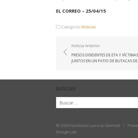
EL CORREO – 25/04/15
Categoría:
Noticias
Navegación
Noticia Anterior
de
PRESOS DISIDENTES DE ETA Y VÍCTIMAS
entradas
JUNTOS EN UN PATIO DE BUTACAS DE
BUSCAR
Buscar
por:
© 2026 Fundación para la Libertad
/
Powe
Design Lab