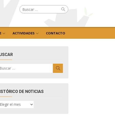
Buscar
Buscar
por:
E
ACTIVIDADES
CONTACTO
USCAR
uscar
Buscar
r:
ISTÓRICO DE NOTICIAS
ISTÓRICO
E
OTICIAS