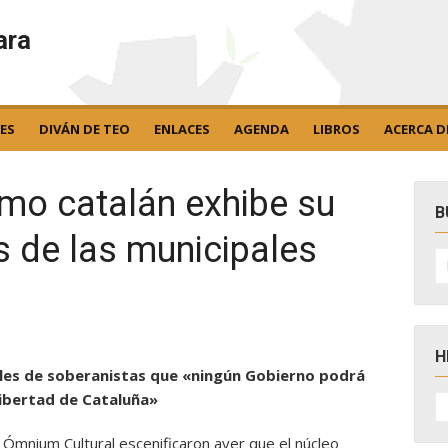
ara
ES
DIVÁN DE TEO
ENLACES
AGENDA
LIBROS
ACERCA D
smo catalán exhibe su
B
s de las municipales
B
po
H
miles de soberanistas que «ningún Gobierno podrá
H
libertad de Cataluña»
D
N
 Ómnium Cultural escenificaron ayer que el núcleo