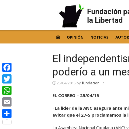
Skip
to
Fundación p
content
la Libertad
OPINIÓN
NOTICIAS
AUTOR
El independenti
poderío a un me
Facebook
25/04/2015
by
fundacion
/
Twitter
EL CORREO – 25/04/15
WhatsApp
· La líder de la ANC asegura ante 
Email
evitar que el 27-S proclamemos la 
Compartir
La Asamblea Nacional Catalana (ANC) y