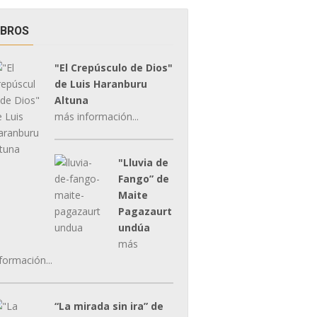
IBROS
"El Crepúsculo de Dios"
de Luis Haranburu
Altuna
más información...
"Lluvia de
Fango” de
Maite
Pagazaurt
undúa
más
formación...
“La mirada sin ira” de