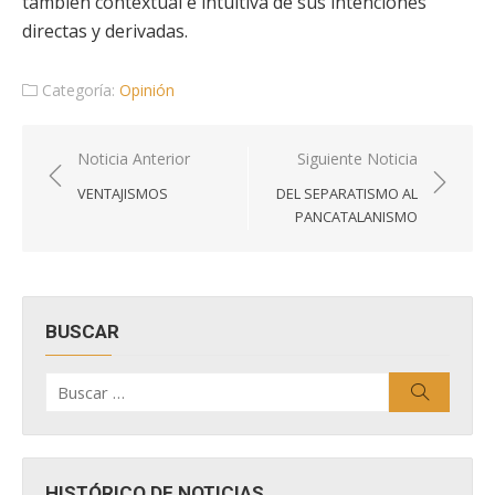
también contextual e intuitiva de sus intenciones
directas y derivadas.
Categoría:
Opinión
Navegación
Noticia Anterior
Siguiente Noticia
de
VENTAJISMOS
DEL SEPARATISMO AL
entradas
PANCATALANISMO
BUSCAR
Buscar
Buscar
por:
HISTÓRICO DE NOTICIAS