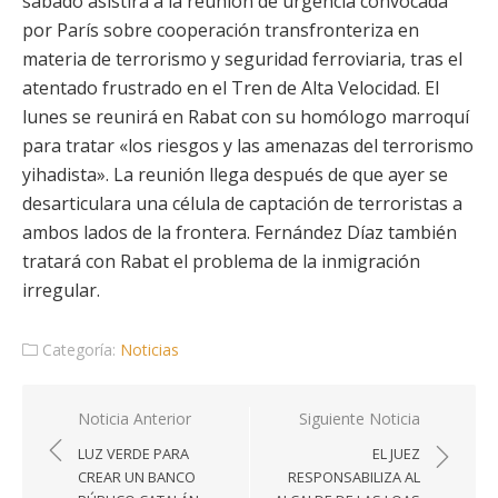
sábado asistirá a la reunión de urgencia convocada
por París sobre cooperación transfronteriza en
materia de terrorismo y seguridad ferroviaria, tras el
atentado frustrado en el Tren de Alta Velocidad. El
lunes se reunirá en Rabat con su homólogo marroquí
para tratar «los riesgos y las amenazas del terrorismo
yihadista». La reunión llega después de que ayer se
desarticulara una célula de captación de terroristas a
ambos lados de la frontera. Fernández Díaz también
tratará con Rabat el problema de la inmigración
irregular.
Categoría:
Noticias
Navegación
Noticia Anterior
Siguiente Noticia
de
LUZ VERDE PARA
EL JUEZ
entradas
CREAR UN BANCO
RESPONSABILIZA AL