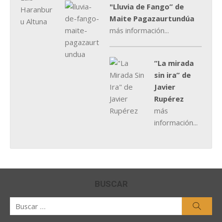
"Lluvia de Fango” de
Maite Pagazaurtundúa
más información...
“La mirada
sin ira” de
Javier
Rupérez
más
información...
BUSCAR
Buscar
Busca
por: