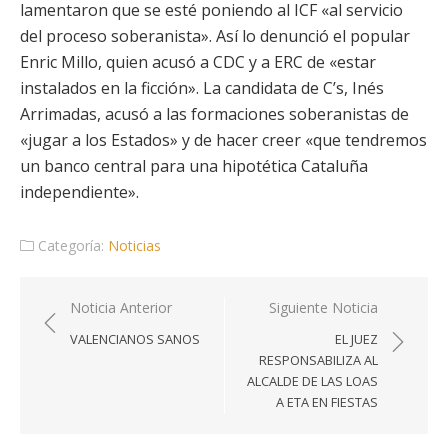
lamentaron que se esté poniendo al ICF «al servicio
del proceso soberanista». Así lo denunció el popular
Enric Millo, quien acusó a CDC y a ERC de «estar
instalados en la ficción». La candidata de C’s, Inés
Arrimadas, acusó a las formaciones soberanistas de
«jugar a los Estados» y de hacer creer «que tendremos
un banco central para una hipotética Cataluña
independiente».
Categoría:
Noticias
Navegación
Noticia Anterior
Siguiente Noticia
de
VALENCIANOS SANOS
EL JUEZ
entradas
RESPONSABILIZA AL
ALCALDE DE LAS LOAS
A ETA EN FIESTAS