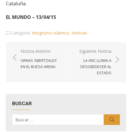
Cataluña.
EL MUNDO – 13/04/15
Categoría:
Integrismo islámico
,
Noticias
Navegación
Noticia Anterior
Siguiente Noticia
de
URNAS ‘ABERTZALES’
LA ANC LLAMA A
entradas
EN EL BUESA ARENA
DESOBEDECER AL
ESTADO
BUSCAR
Buscar
Buscar
por: