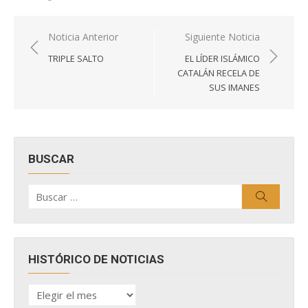
Navegación
Noticia Anterior
Siguiente Noticia
de
TRIPLE SALTO
EL LÍDER ISLÁMICO
entradas
CATALÁN RECELA DE
SUS IMANES
BUSCAR
Buscar
Buscar
por:
HISTÓRICO DE NOTICIAS
HISTÓRICO
DE