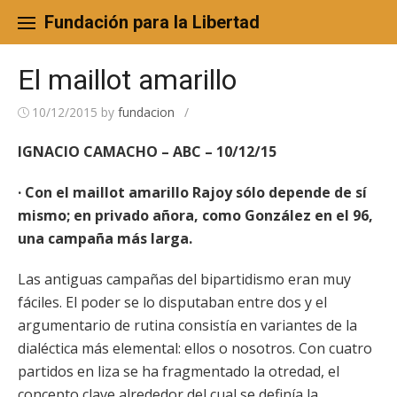
Skip
to
Fundación para la Libertad
content
El maillot amarillo
10/12/2015
by
fundacion
/
IGNACIO CAMACHO – ABC – 10/12/15
· Con el maillot amarillo Rajoy sólo depende de sí
mismo; en privado añora, como González en el 96,
una campaña más larga.
Las antiguas campañas del bipartidismo eran muy
fáciles. El poder se lo disputaban entre dos y el
argumentario de rutina consistía en variantes de la
dialéctica más elemental: ellos o nosotros. Con cuatro
partidos en liza se ha fragmentado la otredad, el
concepto clave alrededor del cual se definía la