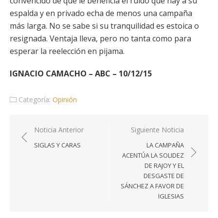
convencido de que le beneficia el ruido que hay a su
espalda y en privado echa de menos una campaña
más larga. No se sabe si su tranquilidad es estoica o
resignada. Ventaja lleva, pero no tanta como para
esperar la reelección en pijama.
IGNACIO CAMACHO – ABC – 10/12/15
Categoría:
Opinión
Navegación
Noticia Anterior
Siguiente Noticia
de
SIGLAS Y CARAS
LA CAMPAÑA
entradas
ACENTÚA LA SOLIDEZ
DE RAJOY Y EL
DESGASTE DE
SÁNCHEZ A FAVOR DE
IGLESIAS