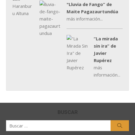
"Lluvia de Fango” de
Maite Pagazaurtundúa
más información...
“La mirada
sin ira” de
Javier
Rupérez
más
información...
BUSCAR
Buscar
Busca
por: