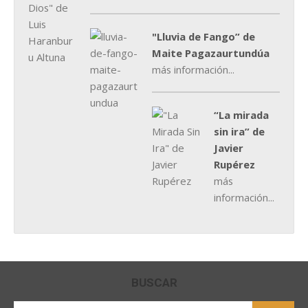
"Lluvia de Fango” de
Maite Pagazaurtundúa
más información...
“La mirada
sin ira” de
Javier
Rupérez
más
información...
BUSCAR
Buscar