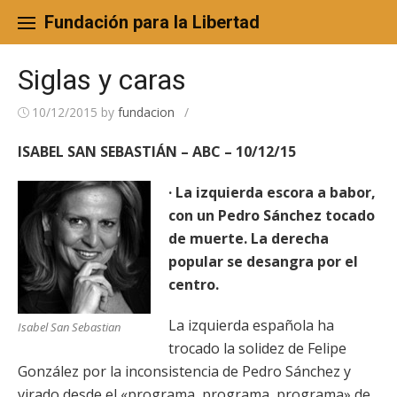
Skip
to
Fundación para la Libertad
content
Siglas y caras
10/12/2015
by
fundacion
/
ISABEL SAN SEBASTIÁN – ABC – 10/12/15
· La izquierda escora a babor,
con un Pedro Sánchez tocado
de muerte. La derecha
popular se desangra por el
centro.
La izquierda española ha
Isabel San Sebastian
trocado la solidez de Felipe
González por la inconsistencia de Pedro Sánchez y
virado desde el «programa, programa, programa» de