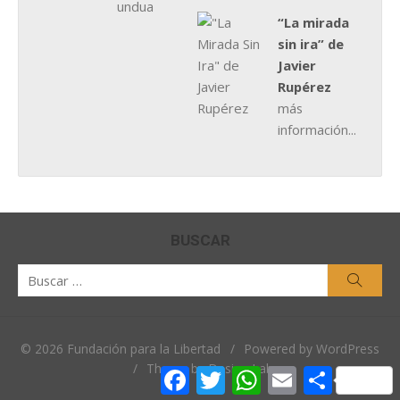
“La mirada
sin ira” de
Javier
Rupérez
más
información...
BUSCAR
Buscar
Busca
por:
© 2026 Fundación para la Libertad
/
Powered by WordPress
/
Theme by Design Lab
Facebook
Twitter
WhatsApp
Email
Comparti