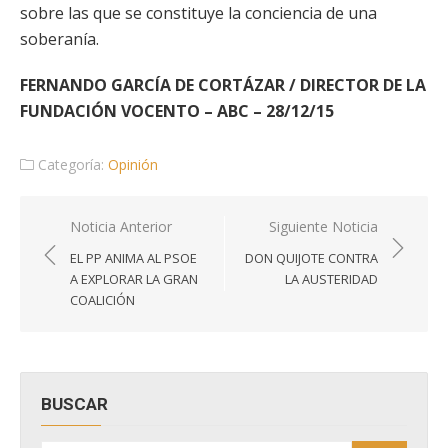
sobre las que se constituye la conciencia de una
soberanía.
FERNANDO GARCÍA DE CORTÁZAR / DIRECTOR DE LA
FUNDACIÓN VOCENTO – ABC – 28/12/15
Categoría:
Opinión
Navegación
Noticia Anterior
Siguiente Noticia
de
EL PP ANIMA AL PSOE
DON QUIJOTE CONTRA
entradas
A EXPLORAR LA GRAN
LA AUSTERIDAD
COALICIÓN
BUSCAR
Buscar