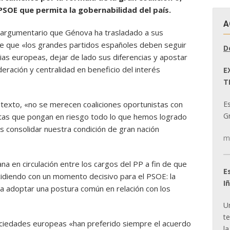
PSOE que permita la gobernabilidad del país.
A
o argumentario que Génova ha trasladado a sus
 de que «los grandes partidos españoles deben seguir
D
as europeas, dejar de lado sus diferencias y apostar
ración y centralidad en beneficio del interés
E
T
E
texto, «no se merecen coaliciones oportunistas con
Gr
stas que pongan en riesgo todo lo que hemos logrado
 consolidar nuestra condición de gran nación
m
na en circulación entre los cargos del PP a fin de que
E
cidiendo con un momento decisivo para el PSOE: la
I
ra adoptar una postura común en relación con los
U
t
ciedades europeas «han preferido siempre el acuerdo
la