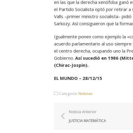
en las que la derecha xenófoba ganó en
el Partido Socialista optó por retirar
Valls –primer ministro socialista– pidió
Sarkozy. Así consiguieron que la form
Igualmente ponen como ejemplo la «coh
acuerdo parlamentario al uso siempre 
el centro derecha, ocupando uno la Pres
Gobierno.
Así sucedió en 1986 (Mitt
(Chirac-Jospin).
EL MUNDO – 28/12/15
Categoría:
Noticias
Navegación
Noticia Anterior
de
JUSTICIA MATEMÁTICA
entradas