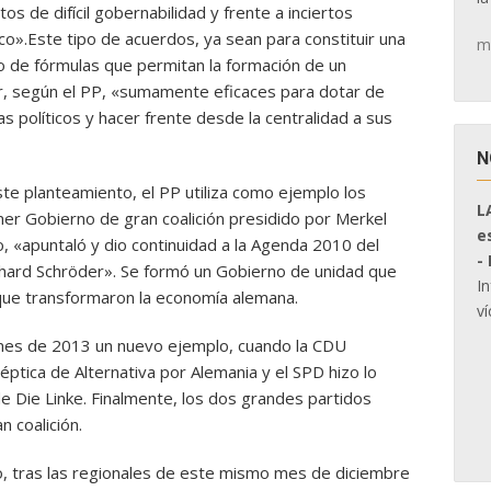
 de difícil gobernabilidad y frente a inciertos
co».Este tipo de acuerdos, ya sean para constituir una
m
ipo de fórmulas que permitan la formación de un
, según el PP, «sumamente eficaces para dotar de
s políticos y hacer frente desde la centralidad a sus
N
ste planteamiento, el PP utiliza como ejemplo los
L
imer Gobierno de gran coalición presidido por Merkel
e
, «apuntaló y dio continuidad a la Agenda 2010 del
-
erhard Schröder». Se formó un Gobierno de unidad que
I
 que transformaron la economía alemana.
ví
anes de 2013 un nuevo ejemplo, cuando la CDU
ptica de Alternativa por Alemania y el SPD hizo lo
de Die Linke. Finalmente, los dos grandes partidos
 coalición.
o, tras las regionales de este mismo mes de diciembre