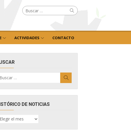
Buscar
Buscar
por:
E
ACTIVIDADES
CONTACTO
USCAR
uscar
Buscar
r:
ISTÓRICO DE NOTICIAS
ISTÓRICO
E
OTICIAS