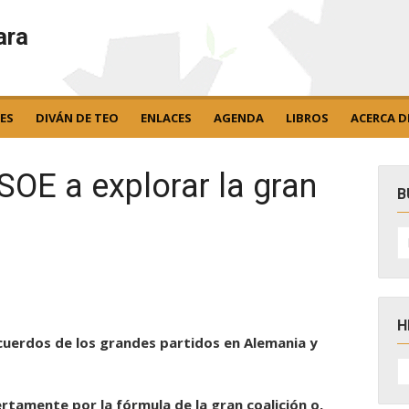
ara
ES
DIVÁN DE TEO
ENLACES
AGENDA
LIBROS
ACERCA D
SOE a explorar la gran
B
B
po
H
cuerdos de los grandes partidos en Alemania y
H
D
N
ertamente por la fórmula de la gran coalición o,