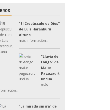
IBROS
"El Crepúsculo de Dios"
de Luis Haranburu
Altuna
más información...
"Lluvia de
Fango” de
Maite
Pagazaurt
undúa
más
formación...
“La mirada sin ira” de