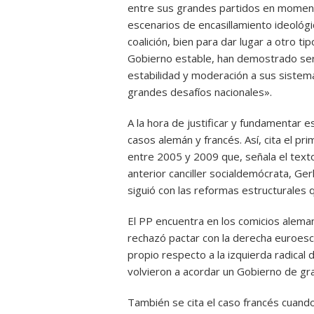
entre sus grandes partidos en momentos
escenarios de encasillamiento ideológi
coalición, bien para dar lugar a otro t
Gobierno estable, han demostrado ser
estabilidad y moderación a sus sistema
grandes desafíos nacionales».
A la hora de justificar y fundamentar e
casos alemán y francés. Así, cita el pr
entre 2005 y 2009 que, señala el texto
anterior canciller socialdemócrata, G
siguió con las reformas estructurales
El PP encuentra en los comicios alem
rechazó pactar con la derecha euroescé
propio respecto a la izquierda radical 
volvieron a acordar un Gobierno de gran
También se cita el caso francés cuand