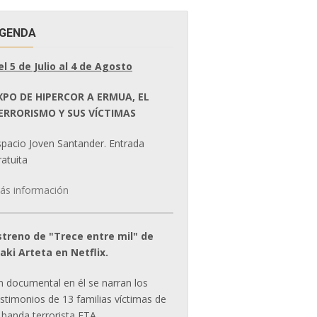
GENDA
el 5 de Julio al 4 de Agosto
XPO DE HIPERCOR A ERMUA, EL
ERRORISMO Y SUS VÍCTIMAS
spacio Joven Santander. Entrada
atuita
ás información
streno de "Trece entre mil" de
ñaki Arteta en Netflix.
n documental en él se narran los
estimonios de 13 familias víctimas de
 banda terrorista ETA.