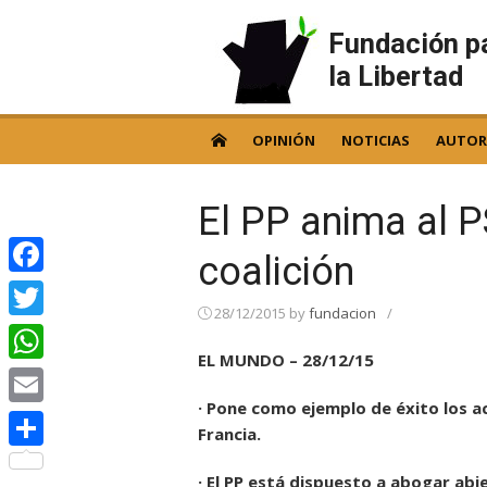
Skip
to
Fundación p
content
la Libertad
OPINIÓN
NOTICIAS
AUTOR
El PP anima al P
coalición
Facebook
28/12/2015
by
fundacion
/
Twitter
EL MUNDO – 28/12/15
WhatsApp
· Pone como ejemplo de éxito los a
Email
Francia.
Compartir
· El PP está dispuesto a abogar abi