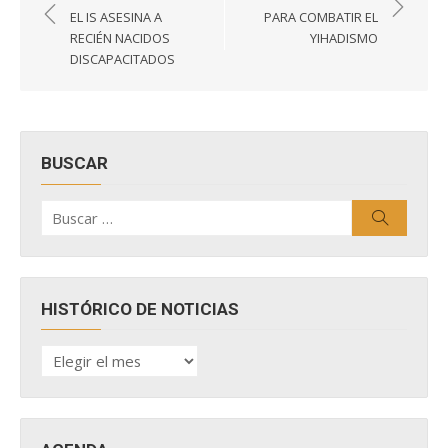
de
EL IS ASESINA A
PARA COMBATIR EL
entradas
RECIÉN NACIDOS
YIHADISMO
DISCAPACITADOS
BUSCAR
Buscar
Buscar
por:
HISTÓRICO DE NOTICIAS
HISTÓRICO
DE
NOTICIAS