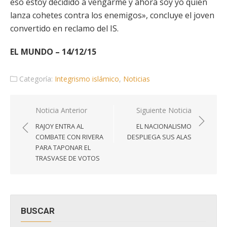
eso estoy decidido a vengarme y ahora soy yo quien
lanza cohetes contra los enemigos», concluye el joven
convertido en reclamo del IS.
EL MUNDO – 14/12/15
Categoría:
Integrismo islámico
,
Noticias
Navegación
Noticia Anterior
Siguiente Noticia
de
RAJOY ENTRA AL
EL NACIONALISMO
entradas
COMBATE CON RIVERA
DESPLIEGA SUS ALAS
PARA TAPONAR EL
TRASVASE DE VOTOS
BUSCAR