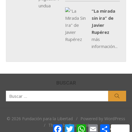
“La mirada
sin ira” de
Javier
Rupérez
más
información...
BUSCAR
Buscar
Busca
por:
© 2026 Fundación para la Libertad
/
Powered by WordPress
/
Theme by Design Lab
Facebook
Twitter
WhatsApp
Email
Comparti