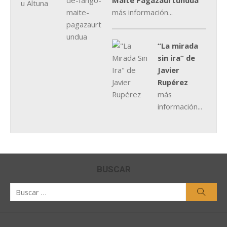
Maite Pagazaurtundúa
más información...
“La mirada
sin ira” de
Javier
Rupérez
más
información...
BUSCAR
Buscar
Busca
por: