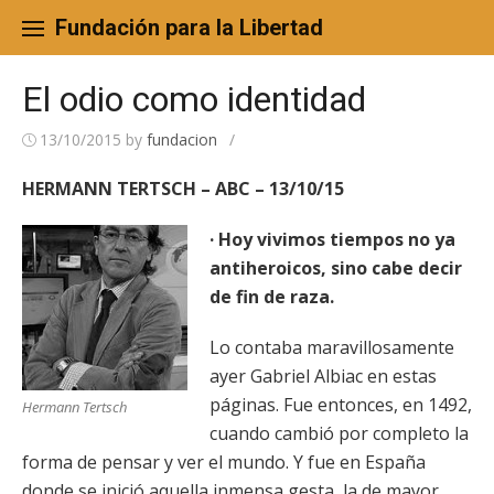
Skip
to
Fundación para la Libertad
content
El odio como identidad
13/10/2015
by
fundacion
/
HERMANN TERTSCH – ABC – 13/10/15
· Hoy vivimos tiempos no ya
antiheroicos, sino cabe decir
de fin de raza.
Lo contaba maravillosamente
ayer Gabriel Albiac en estas
páginas. Fue entonces, en 1492,
Hermann Tertsch
cuando cambió por completo la
forma de pensar y ver el mundo. Y fue en España
donde se inició aquella inmensa gesta, la de mayor