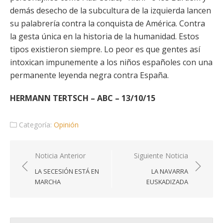
demás desecho de la subcultura de la izquierda lancen
su palabrería contra la conquista de América. Contra
la gesta única en la historia de la humanidad. Estos
tipos existieron siempre. Lo peor es que gentes así
intoxican impunemente a los niños españoles con una
permanente leyenda negra contra España.
HERMANN TERTSCH – ABC – 13/10/15
Categoría:
Opinión
Navegación
Noticia Anterior
Siguiente Noticia
de
LA SECESIÓN ESTÁ EN
LA NAVARRA
entradas
MARCHA
EUSKADIZADA