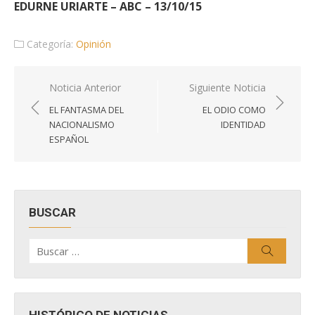
EDURNE URIARTE – ABC – 13/10/15
Categoría:
Opinión
Navegación
Noticia Anterior
Siguiente Noticia
de
EL FANTASMA DEL
EL ODIO COMO
entradas
NACIONALISMO
IDENTIDAD
ESPAÑOL
BUSCAR
Buscar
Buscar
por:
HISTÓRICO DE NOTICIAS