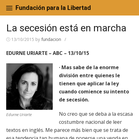
Skip
to
Fundación para la Libertad
content
La secesión está en marcha
13/10/2015
by
fundacion
/
EDURNE URIARTE – ABC – 13/10/15
· Mas sabe de la enorme
división entre quienes le
tienen que aplicar la ley
cuando comience su intento
de secesión.
No creo que se deba a la escasa
Edurne Uriarte
costumbre nacional de leer
textos en inglés. Me parece más bien que se trata de
esa tendencia tan humana de ponerse una venda en