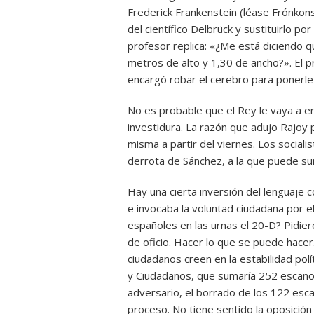
Frederick Frankenstein (léase Frónkons
del científico Delbrück y sustituirlo po
profesor replica: «¿Me está diciendo q
metros de alto y 1,30 de ancho?». El 
encargó robar el cerebro para ponerle
No es probable que el Rey le vaya a en
investidura. La razón que adujo Rajoy pa
misma a partir del viernes. Los sociali
derrota de Sánchez, a la que puede su
Hay una cierta inversión del lenguaje 
e invocaba la voluntad ciudadana por e
españoles en las urnas el 20-D? Pidie
de oficio. Hacer lo que se puede hacer
ciudadanos creen en la estabilidad pol
y Ciudadanos, que sumaría 252 escaños
adversario, el borrado de los 122 esc
proceso. No tiene sentido la oposición 