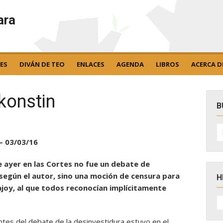
ara
ES
DIVÁN DE TEO
ENLACES
AGENDA
LIBROS
ACERCA D
konstin
B
B
po
 03/03/16
de ayer en las Cortes no fue un debate de
 según el autor, sino una moción de censura para
H
joy, al que todos reconocían implícitamente
H
D
N
s del debate de la desinvestidura estuvo en el