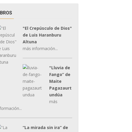
IBROS
"El Crepúsculo de Dios"
de Luis Haranburu
Altuna
más información...
"Lluvia de
Fango” de
Maite
Pagazaurt
undúa
más
formación...
“La mirada sin ira” de