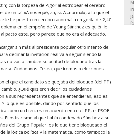
tin) con la torpeza de Aigor al estropear el cerebro
r el de un tal «A nosequé, ah, sí, A…normal», a lo que el
ue le he puesto un cerebro anormal a un gorila de 2,40
problema en el empeño de Young Sánchez es quién le
 al pacto este, pero parece que no era el adecuado.
cargar sin más al presidente popular otro intento de
ra declinar la invitación real va a seguir siendo la
stas no van a cambiar su actitud de bloqueo tras la
marse Ciudadanos. O sea, que iremos a elecciones.
con el que el candidato se quejaba del bloqueo (del PP)
l cambio. ¿Qué quisieron decir los ciudadanos
ron a sus representantes que se entendieran, eso es
. Y lo que es posible, dando por sentado que los
ítica como un bien, es un acuerdo entre el PP, el PSOE
. El ostracismo al que había condenado Sánchez a su
años del Grupo Popular, es lo que tiene bloqueado el
de la lógica política y la matemática, como tampoco la