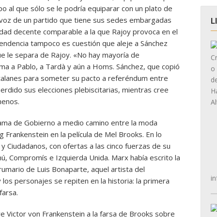
po al que sólo se le podría equiparar con un plato de
voz de un partido que tiene sus sedes embargadas
L
ilidad decente comparable a la que Rajoy provoca en el
ependencia tampoco es cuestión que aleje a Sánchez
ue le separa de Rajoy. «No hay mayoría de
ama a Pablo, a Tardà y aún a Homs. Sánchez, que copió
catalanes para someter su pacto a referéndum entre
perdido sus elecciones plebiscitarias, mientras cree
menos.
grama de Gobierno a medio camino entre la moda
Frankenstein en la película de Mel Brooks. En lo
 y Ciudadanos, con ofertas a las cinco fuerzas de su
, Compromís e Izquierda Unida. Marx había escrito la
umario de Luis Bonaparte, aquel artista del
in
los personajes se repiten en la historia: la primera
farsa.
e Victor von Frankenstein a la farsa de Brooks sobre