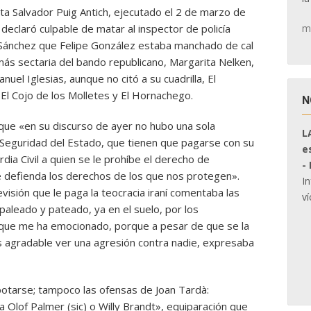
ta Salvador Puig Antich, ejecutado el 2 de marzo de
m
declaró culpable de matar al inspector de policía
 Sánchez que Felipe González estaba manchado de cal
más sectaria del bando republicano, Margarita Nelken,
el Iglesias, aunque no citó a su cuadrilla, El
 El Cojo de los Molletes y El Hornachego.
N
 que «en su discurso de ayer no hubo una sola
L
 Seguridad del Estado, que tienen que pagarse con su
e
rdia Civil a quien se le prohíbe el derecho de
-
ue defienda los derechos de los que nos protegen».
I
visión que le paga la teocracia iraní comentaba las
ví
paleado y pateado, ya en el suelo, por los
que me ha emocionado, porque a pesar de que se la
 agradable ver una agresión contra nadie, expresaba
botarse; tampoco las ofensas de Joan Tardà:
Olof Palmer (sic) o Willy Brandt», equiparación que