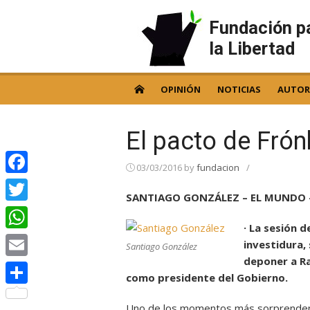
Skip
to
Fundación p
content
la Libertad
OPINIÓN
NOTICIAS
AUTOR
El pacto de Frón
03/03/2016
by
fundacion
/
Facebook
SANTIAGO GONZÁLEZ – EL MUNDO –
Twitter
· La sesión 
WhatsApp
investidura,
Santiago González
deponer a Ra
Email
como presidente del Gobierno.
Compartir
Uno de los momentos más sorprendente