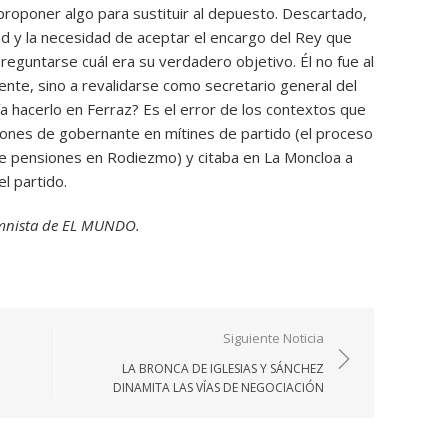
proponer algo para sustituir al depuesto. Descartado,
dad y la necesidad de aceptar el encargo del Rey que
preguntarse cuál era su verdadero objetivo. Él no fue al
nte, sino a revalidarse como secretario general del
ía hacerlo en Ferraz? Es el error de los contextos que
iones de gobernante en mítines de partido (el proceso
de pensiones en Rodiezmo) y citaba en La Moncloa a
l partido.
umnista de EL MUNDO.
Siguiente Noticia
LA BRONCA DE IGLESIAS Y SÁNCHEZ
DINAMITA LAS VÍAS DE NEGOCIACIÓN