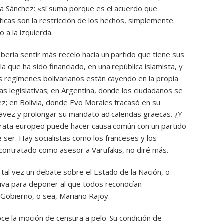
acía Sánchez: «sí suma porque es el acuerdo que
icas son la restricción de los hechos, simplemente.
 a la izquierda.
ería sentir más recelo hacia un partido que tiene sus
a que ha sido financiado, en una república islamista, y
os regímenes bolivarianos están cayendo en la propia
s legislativas; en Argentina, donde los ciudadanos se
dez; en Bolivia, donde Evo Morales fracasó en su
ávez y prolongar su mandato ad calendas graecas. ¿Y
crata europeo puede hacer causa común con un partido
ser. Hay socialistas como los franceses y los
 contratado como asesor a Varufakis, no diré más.
 tal vez un debate sobre el Estado de la Nación, o
iva para deponer al que todos reconocían
 Gobierno, o sea, Mariano Rajoy.
ce la moción de censura a pelo. Su condición de