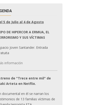
GENDA
el 5 de Julio al 4 de Agosto
XPO DE HIPERCOR A ERMUA, EL
ERRORISMO Y SUS VÍCTIMAS
spacio Joven Santander. Entrada
atuita
ás información
streno de "Trece entre mil" de
ñaki Arteta en Netflix.
n documental en él se narran los
estimonios de 13 familias víctimas de
 banda terrorista ETA.