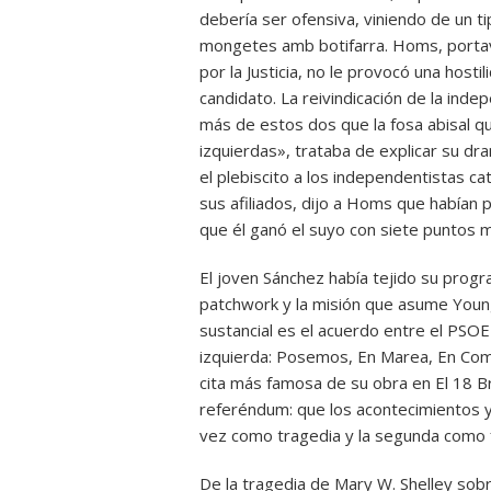
debería ser ofensiva, viniendo de un ti
mongetes amb botifarra. Homs, porta
por la Justicia, no le provocó una host
candidato. La reivindicación de la ind
más de estos dos que la fosa abisal q
izquierdas», trataba de explicar su dr
el plebiscito a los independentistas 
sus afiliados, dijo a Homs que habían 
que él ganó el suyo con siete puntos 
El joven Sánchez había tejido su pro
patchwork y la misión que asume Young 
sustancial es el acuerdo entre el PSOE
izquierda: Posemos, En Marea, En Comú
cita más famosa de su obra en El 18 Br
referéndum: que los acontecimientos y 
vez como tragedia y la segunda como 
De la tragedia de Mary W. Shelley sobr