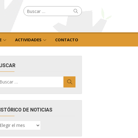
Buscar
Buscar
por:
E
ACTIVIDADES
CONTACTO
USCAR
uscar
Buscar
r:
ISTÓRICO DE NOTICIAS
ISTÓRICO
E
OTICIAS