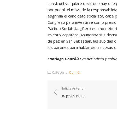
constructiva quiere decir que hay que 
por pueril, el móvil de la responsabili
esgrimía el candidato socialista, cabe 
Congreso para investirse como preside
Partido Socialista. ¿Pero eso no deber
inventó Zapatero. Anunciaba sus decis
de paz en San Sebastián, las subidas 
los barones para hablar de las cosas de
Santiago González
es periodista y col
Categoría:
Opinión
Navegación
Noticia Anterior
de
UN JOVEN DE 40
entradas