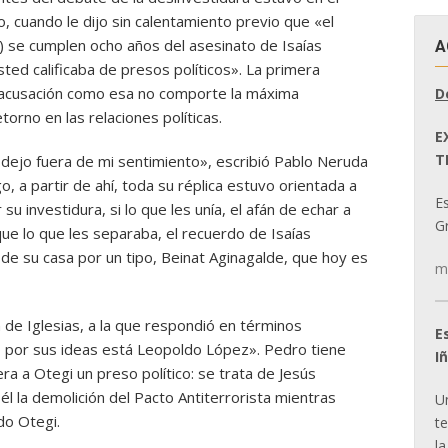
, cuando le dijo sin calentamiento previo que «el
 7) se cumplen ocho años del asesinato de Isaías
A
ted calificaba de presos políticos». La primera
 acusación como esa no comporte la máxima
D
torno en las relaciones políticas.
E
T
 dejo fuera de mi sentimiento», escribió Pablo Neruda
 a partir de ahí, toda su réplica estuvo orientada a
E
u investidura, si lo que les unía, el afán de echar a
Gr
ue lo que les separaba, el recuerdo de Isaías
 de su casa por un tipo, Beinat Aginagalde, que hoy es
m
 de Iglesias, a la que respondió en términos
E
o por sus ideas está Leopoldo López». Pedro tiene
I
a a Otegi un preso político: se trata de Jesús
l la demolición del Pacto Antiterrorista mientras
U
do Otegi.
t
la