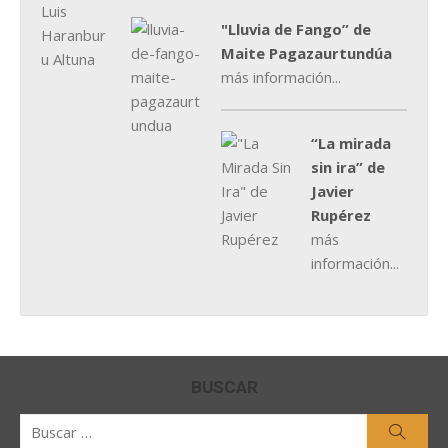
"Lluvia de Fango” de
Maite Pagazaurtundúa
más información...
“La mirada
sin ira” de
Javier
Rupérez
más
información...
BUSCAR
Buscar
Busca
por: