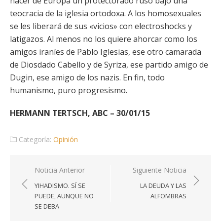
hacer de Europa un protectorado ruso bajo una
teocracia de la iglesia ortodoxa. A los homosexuales
se les liberará de sus «vicios» con electroshocks y
latigazos. Al menos no los quiere ahorcar como los
amigos iraníes de Pablo Iglesias, ese otro camarada
de Diosdado Cabello y de Syriza, ese partido amigo de
Dugin, ese amigo de los nazis. En fin, todo
humanismo, puro progresismo.
HERMANN TERTSCH, ABC – 30/01/15
Categoría:
Opinión
Navegación
Noticia Anterior
Siguiente Noticia
de
YIHADISMO. SÍ SE
LA DEUDA Y LAS
entradas
PUEDE, AUNQUE NO
ALFOMBRAS
SE DEBA