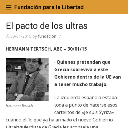
Skip
to
Fundación para la Libertad
content
El pacto de los ultras
30/01/2015
by
fundacion
/
HERMANN TERTSCH, ABC – 30/01/15
· Quienes pretendan que
Grecia sobreviva a este
Gobierno dentro de la UE van
a tener mucho trabajo.
La izquierda española estaba
toda a punto de hacerse esos
Hermann Tertsch
cartelitos de «Je suis Syriza»
cuando el lío que ya ha armado el nuevo Gobierno
ultraizquierdista de Grecia les aconseja una