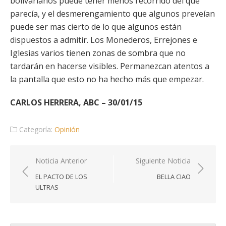
bolivarianos puede tener menos recorrido del que
parecía, y el desmerengamiento que algunos preveían
puede ser mas cierto de lo que algunos están
dispuestos a admitir. Los Monederos, Errejones e
Iglesias varios tienen zonas de sombra que no
tardarán en hacerse visibles. Permanezcan atentos a
la pantalla que esto no ha hecho más que empezar.
CARLOS HERRERA, ABC – 30/01/15
Categoría:
Opinión
Navegación
Noticia Anterior
Siguiente Noticia
de
EL PACTO DE LOS
BELLA CIAO
entradas
ULTRAS