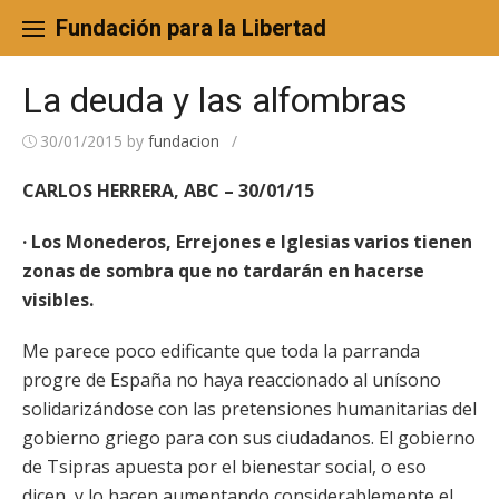
Skip
to
Fundación para la Libertad
content
La deuda y las alfombras
30/01/2015
by
fundacion
/
CARLOS HERRERA, ABC – 30/01/15
· Los Monederos, Errejones e Iglesias varios tienen
zonas de sombra que no tardarán en hacerse
visibles.
Me parece poco edificante que toda la parranda
progre de España no haya reaccionado al unísono
solidarizándose con las pretensiones humanitarias del
gobierno griego para con sus ciudadanos. El gobierno
de Tsipras apuesta por el bienestar social, o eso
dicen, y lo hacen aumentando considerablemente el