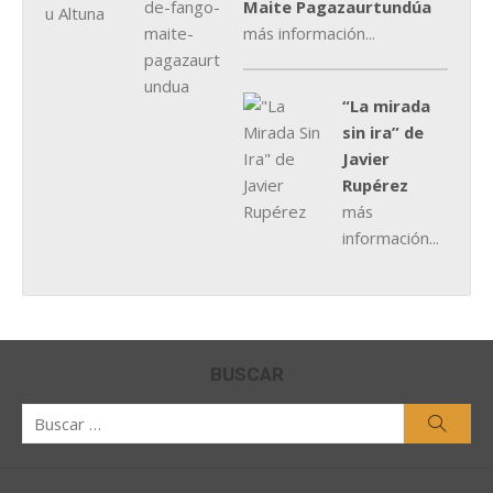
Maite Pagazaurtundúa
más información...
“La mirada
sin ira” de
Javier
Rupérez
más
información...
BUSCAR
Buscar
Busca
por: