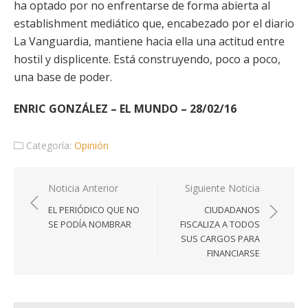
ha optado por no enfrentarse de forma abierta al
establishment mediático que, encabezado por el diario
La Vanguardia, mantiene hacia ella una actitud entre
hostil y displicente. Está construyendo, poco a poco,
una base de poder.
ENRIC GONZÁLEZ – EL MUNDO – 28/02/16
Categoría:
Opinión
Navegación
Noticia Anterior
Siguiente Noticia
de
EL PERIÓDICO QUE NO
CIUDADANOS
entradas
SE PODÍA NOMBRAR
FISCALIZA A TODOS
SUS CARGOS PARA
FINANCIARSE