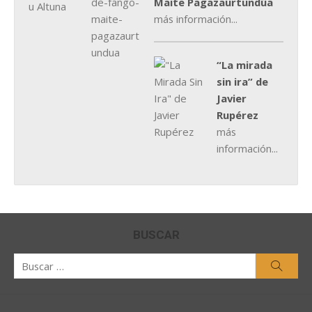
Maite Pagazaurtundúa
más información...
“La mirada
sin ira” de
Javier
Rupérez
más
información...
BUSCAR
Buscar
Busca
por: