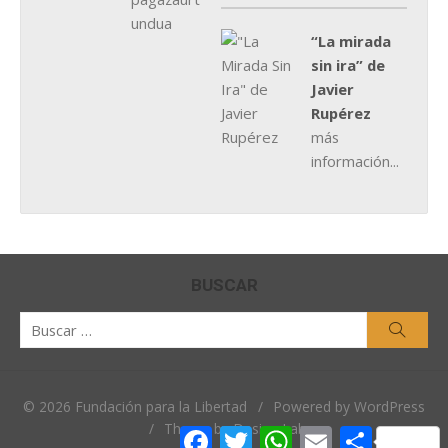
“La mirada
sin ira” de
Javier
Rupérez
más
información...
BUSCAR
Buscar
Busca
por:
© 2026 Fundación para la Libertad
/
Powered by WordPress
/
Theme by Design Lab
Facebook
Twitter
WhatsApp
Email
Comparti