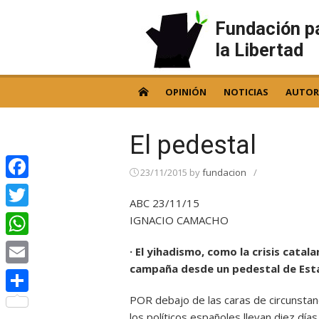
Skip
to
Fundación p
content
la Libertad
OPINIÓN
NOTICIAS
AUTOR
El pedestal
23/11/2015
by
fundacion
/
Facebook
ABC 23/11/15
Twitter
IGNACIO CAMACHO
WhatsApp
· El yihadismo, como la crisis catal
campaña desde un pedestal de Es
Email
POR debajo de las caras de circunstanc
Compartir
los políticos españoles llevan diez dí