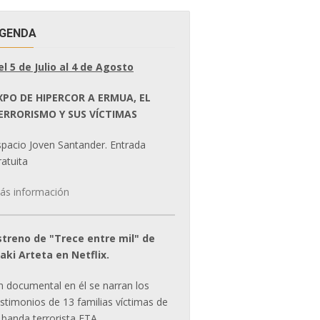
GENDA
el 5 de Julio al 4 de Agosto
XPO DE HIPERCOR A ERMUA, EL
ERRORISMO Y SUS VÍCTIMAS
spacio Joven Santander. Entrada
atuita
ás información
streno de "Trece entre mil" de
ñaki Arteta en Netflix.
n documental en él se narran los
estimonios de 13 familias víctimas de
 banda terrorista ETA.