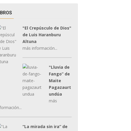
IBROS
"El Crepúsculo de Dios"
de Luis Haranburu
Altuna
más información...
"Lluvia de
Fango” de
Maite
Pagazaurt
undúa
más
formación...
“La mirada sin ira” de