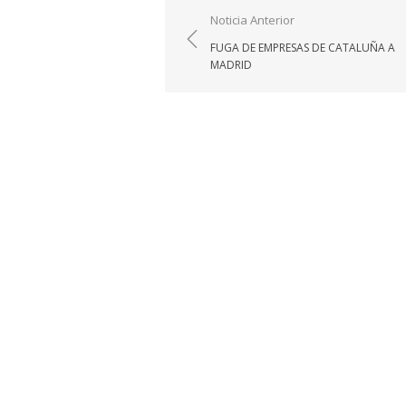
Navegación
Noticia Anterior
de
FUGA DE EMPRESAS DE CATALUÑA A
entradas
MADRID