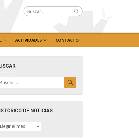
Buscar
Buscar
por:
E
ACTIVIDADES
CONTACTO
USCAR
uscar
Buscar
r:
ISTÓRICO DE NOTICIAS
ISTÓRICO
E
OTICIAS