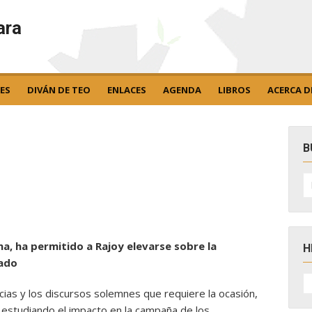
ara
ES
DIVÁN DE TEO
ENLACES
AGENDA
LIBROS
ACERCA D
B
B
po
ana, ha permitido a Rajoy elevarse sobre la
H
tado
H
D
ias y los discursos solemnes que requiere la ocasión,
N
as estudiando el impacto en la campaña de los