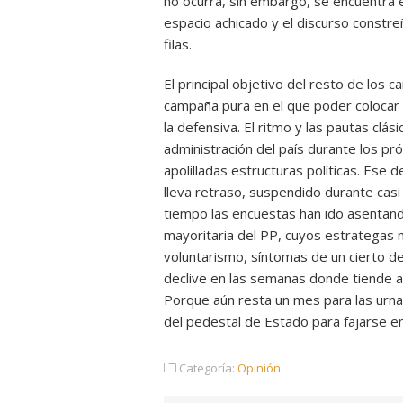
no ocurra, sin embargo, se encuentra e
espacio achicado y el discurso constr
filas.
El principal objetivo del resto de los 
campaña pura en el que poder colocar
la defensiva. El ritmo y las pautas clás
administración del país durante los pr
apolilladas estructuras políticas. Ese
lleva retraso, suspendido durante cas
tiempo las encuestas han ido asentand
mayoritaria del PP, cuyos estrategas 
voluntarismo, síntomas de un cierto d
declive en las semanas donde tiende a
Porque aún resta un mes para las urn
del pedestal de Estado para fajarse en
Categoría:
Opinión