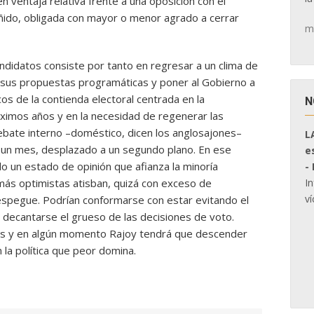
n ventaja relativa frente a una oposición con el
eñido, obligada con mayor o menor agrado a cerrar
m
candidatos consiste por tanto en regresar a un clima de
 sus propuestas programáticas y poner al Gobierno a
icos de la contienda electoral centrada en la
N
óximos años y en la necesidad de regenerar las
 debate interno –doméstico, dicen los anglosajones–
L
i un mes, desplazado a un segundo plano. En ese
e
o un estado de opinión que afianza la minoría
-
I
más optimistas atisban, quizá con exceso de
ví
espegue. Podrían conformarse con estar evitando el
 decantarse el grueso de las decisiones de voto.
as y en algún momento Rajoy tendrá que descender
 la política que peor domina.