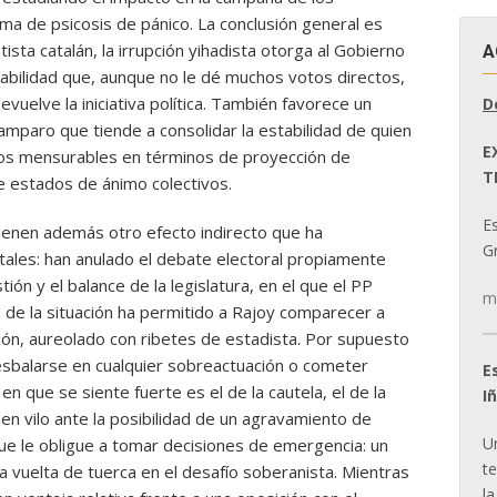
ma de psicosis de pánico. La conclusión general es
ista catalán, la irrupción yihadista otorga al Gobierno
A
bilidad que, aunque no le dé muchos votos directos,
devuelve la iniciativa política. También favorece un
D
 amparo que tiende a consolidar la estabilidad de quien
E
sos mensurables en términos de proyección de
T
e estados de ánimo colectivos.
E
ienen además otro efecto indirecto que ha
Gr
ales: han anulado el debate electoral propiamente
tión y el balance de la legislatura, en el que el PP
m
de la situación ha permitido a Rajoy comparecer a
ión, aureolado con ribetes de estadista. Por supuesto
resbalarse en cualquier sobreactuación o cometer
E
en que se siente fuerte es el de la cautela, el de la
I
 en vilo ante la posibilidad de un agravamiento de
U
 que le obligue a tomar decisiones de emergencia: un
t
 vuelta de tuerca en el desafío soberanista. Mientras
la